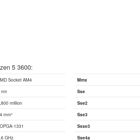
zen 5 3600:
MD Socket AM4
Mmx
 nm
Sse
,800 million
Sse2
4 mm²
Sse3
OPGA-1331
Ssse3
.6 GHz
Sse4a