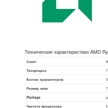
Технические характеристики AMD Ry
Сокет
A
Техпроцесс
7
Кол-во транзисторов
3
Размер чипа
7
Package
µ
Частота процессора
3