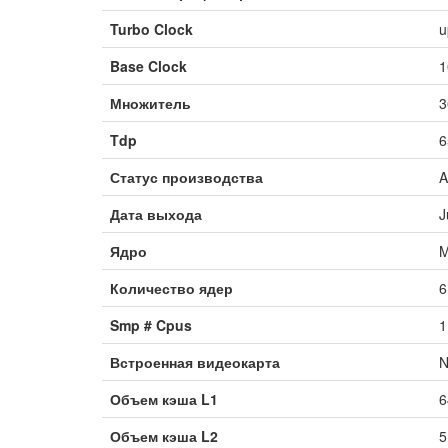
Turbo Clock
u
Base Clock
1
Множитель
3
Tdp
6
Статус производства
A
Дата выхода
J
Ядро
M
Количество ядер
6
Smp # Cpus
1
Встроенная видеокарта
N
Объем кэша L1
6
Объем кэша L2
5