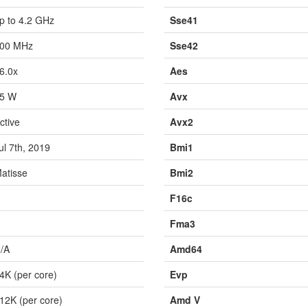
p to 4.2 GHz
Sse41
00 MHz
Sse42
6.0x
Aes
5 W
Avx
ctive
Avx2
ul 7th, 2019
Bmi1
atisse
Bmi2
F16c
Fma3
/A
Amd64
4K (per core)
Evp
12K (per core)
Amd V