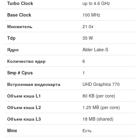
Turbo Clock
up to 4.6 GHz
Base Clock
100 MHz
Множитель
21.0x
Tdp
35 W
Ядро
Alder Lake-S
Количество ядер
6
Smp # Cpus
1
Встроенная видеокарта
UHD Graphics 770
Объем кэша L1
80 KB (per core)
Объем кэша L2
1.25 MB (per core)
Объем кэша L3
18 MB (shared)
Mmx
Есть