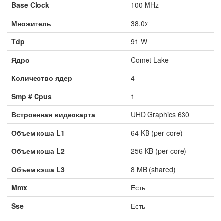
Base Clock
100 MHz
Множитель
38.0x
Tdp
91 W
Ядро
Comet Lake
Количество ядер
4
Smp # Cpus
1
Встроенная видеокарта
UHD Graphics 630
Объем кэша L1
64 KB (per core)
Объем кэша L2
256 KB (per core)
Объем кэша L3
8 MB (shared)
Mmx
Есть
Sse
Есть