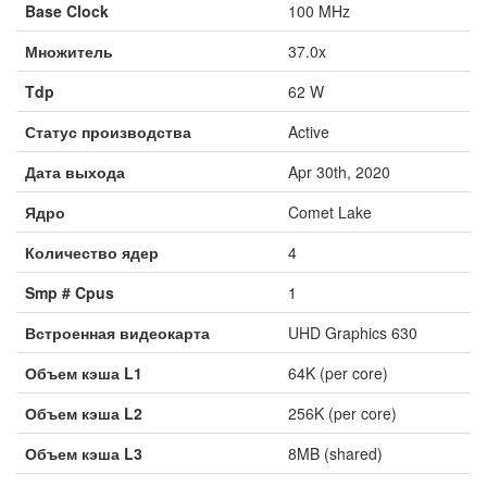
Base Clock
100 MHz
Множитель
37.0x
Tdp
62 W
Статус производства
Active
Дата выхода
Apr 30th, 2020
Ядро
Comet Lake
Количество ядер
4
Smp # Cpus
1
Встроенная видеокарта
UHD Graphics 630
Объем кэша L1
64K (per core)
Объем кэша L2
256K (per core)
Объем кэша L3
8MB (shared)