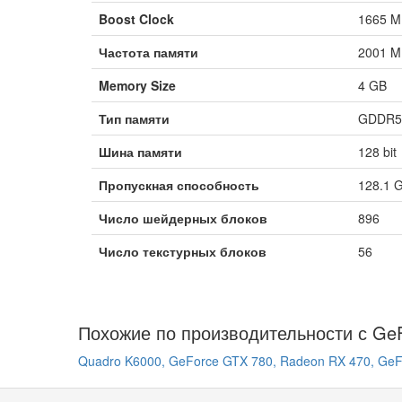
Boost Clock
1665 M
Частота памяти
2001 MH
Memory Size
4 GB
Тип памяти
GDDR5
Шина памяти
128 bit
Пропускная способность
128.1 
Число шейдерных блоков
896
Число текстурных блоков
56
Похожие по производительности с Ge
Quadro K6000,
GeForce GTX 780,
Radeon RX 470,
GeF