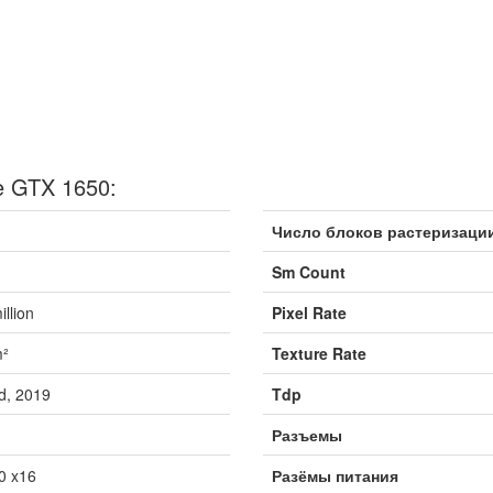
e GTX 1650:
Число блоков растеризаци
Sm Count
illion
Pixel Rate
²
Texture Rate
d, 2019
Tdp
Разъемы
0 x16
Разёмы питания