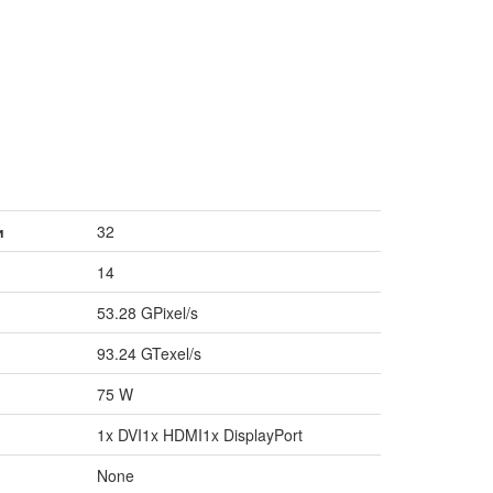
и
32
14
53.28 GPixel/s
93.24 GTexel/s
75 W
1x DVI1x HDMI1x DisplayPort
None