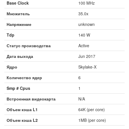
Base Clock
100 MHz
Множитель
35.0x
Напряжение
unknown
Tdp
140 W
Статус производства
Active
Дата выхода
Jun 2017
Ядро
Skylake-X
Количество ядер
6
Smp # Cpus
1
Встроенная видеокарта
N/A
Объем кэша L1
64K (per core)
Объем кэша L2
1MB (per core)