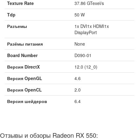
Texture Rate
37.86 GTexel/s
Tdp
50 W
Разъемы
1x DVI1x HDMI1x
DisplayPort
Разёмы питания
None
Board Number
D090-01
Версия DirectX
12.0 (12_0)
Версия OpenGL
4.6
Версия OpenCL
2.0
Версия шейдеров
6.4
Отзывы и обзоры Radeon RX 550: