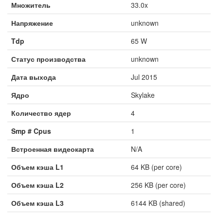
Множитель
33.0x
Напряжение
unknown
Tdp
65 W
Статус производства
unknown
Дата выхода
Jul 2015
Ядро
Skylake
Количество ядер
4
Smp # Cpus
1
Встроенная видеокарта
N/A
Объем кэша L1
64 KB (per core)
Объем кэша L2
256 KB (per core)
Объем кэша L3
6144 KB (shared)