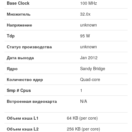
Base Clock
100 MHz
Множитель
32.0x
Напряжение
unknown
Tdp
95 W
Статус производства
unknown
Дата выхода
Jan 2012
Ядро
Sandy Bridge
Количество ядер
Quad-core
Smp # Cpus
1
Встроенная видеокарта
N/A
Объем кэша L1
64 KB (per core)
Объем кэша L2
256 KB (per core)