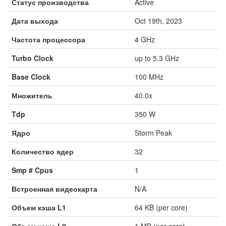
Статус производства
Active
Дата выхода
Oct 19th, 2023
Частота процессора
4 GHz
Turbo Clock
up to 5.3 GHz
Base Clock
100 MHz
Множитель
40.0x
Tdp
350 W
Ядро
Storm Peak
Количество ядер
32
Smp # Cpus
1
Встроенная видеокарта
N/A
Объем кэша L1
64 KB (per core)