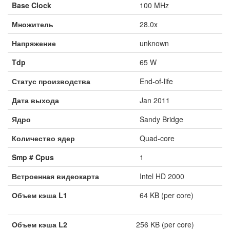
Base Clock
100 MHz
Множитель
28.0x
Напряжение
unknown
Tdp
65 W
Статус производства
End-of-life
Дата выхода
Jan 2011
Ядро
Sandy Bridge
Количество ядер
Quad-core
Smp # Cpus
1
Встроенная видеокарта
Intel HD 2000
Объем кэша L1
64 KB (per core)
Объем кэша L2
256 KB (per core)