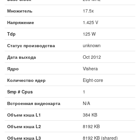
Множитель
17.5x
Напряжение
1.425 V
Tdp
125 W
Статус производства
unknown
Дата выхода
Oct 2012
Ядро
Vishera
Количество ядер
Eight-core
Smp # Cpus
1
Встроенная видеокарта
N/A
Объем кэша L1
384 KB
Объем кэша L2
8192 KB
Объем кэша L3
8192 KB (shared)