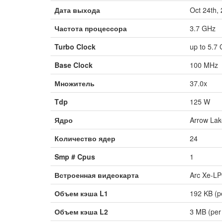
Дата выхода
Oct 24th,
Частота процессора
3.7 GHz
Turbo Clock
up to 5.7
Base Clock
100 MHz
Множитель
37.0x
Tdp
125 W
Ядро
Arrow Lak
Количество ядер
24
Smp # Cpus
1
Встроенная видеокарта
Arc Xe-L
Объем кэша L1
192 KB (p
Объем кэша L2
3 MB (per