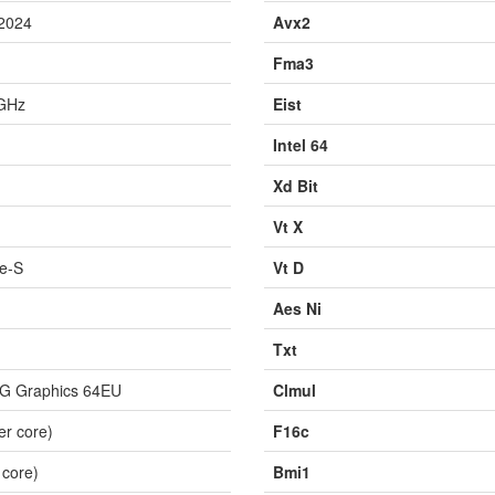
 2024
Avx2
Fma3
 GHz
Eist
Intel 64
Xd Bit
Vt X
e-S
Vt D
Aes Ni
Txt
PG Graphics 64EU
Clmul
er core)
F16c
 core)
Bmi1