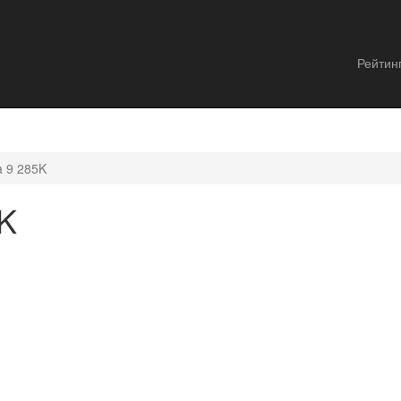
Рейтин
ra 9 285K
5K