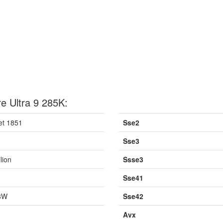
e Ultra 9 285K:
et 1851
Sse2
Sse3
lion
Ssse3
Sse41
8W
Sse42
Avx