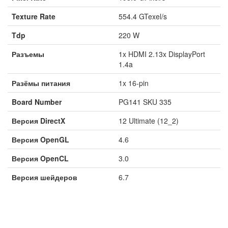
Texture Rate
554.4 GTexel/s
Tdp
220 W
Разъемы
1x HDMI 2.13x DisplayPort
1.4a
Разёмы питания
1x 16-pin
Board Number
PG141 SKU 335
Версия DirectX
12 Ultimate (12_2)
Версия OpenGL
4.6
Версия OpenCL
3.0
Версия шейдеров
6.7