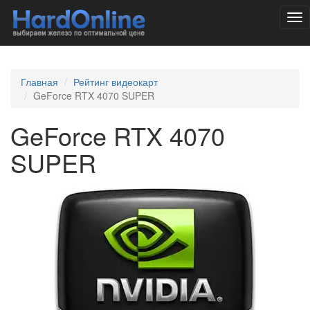
Tog
nav
Главная
Рейтинг видеокарт
GeForce RTX 4070 SUPER
GeForce RTX 4070
SUPER