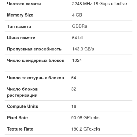
Частота памяти
2248 MHz 18 Gbps effective
Memory Size
4 GB
Тип памяти
GDDR6
Шина памяти
64 bit
Пропускная способность
143.9 GB/s
Число шейдерных блоков
1024
Число текстурных блоков
64
Число блоков
32
растеризации
Compute Units
16
Pixel Rate
90.08 GPixel/s
Texture Rate
180.2 GTexel/s