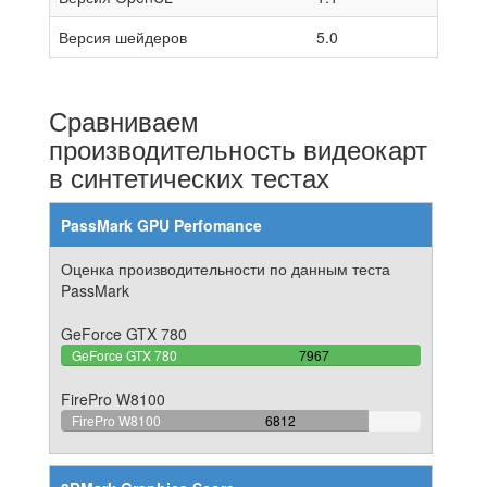
Версия шейдеров
5.0
Сравниваем
производительность видеокарт
в синтетических тестах
PassMark GPU Perfomance
Оценка производительности по данным теста
PassMark
GeForce GTX 780
100%
GeForce GTX 780
7967
Complete
FirePro W8100
85.502698631856%
FirePro W8100
6812
Complete