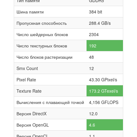
Тип памяти
GDDR5
Шина памяти
384 bit
Пропускная способность
288.4 GB/s
Число шейдерных блоков
2304
Число текстурных блоков
192
Число блоков растеризации
48
Smx Count
12
Pixel Rate
43.30 GPixel/s
Texture Rate
173.2 GTexel/s
Вычисления с плавающей точкой
4,156 GFLOPS
Версия DirectX
12.0
Версия OpenGL
4.6
Версия OpenCL
1.1