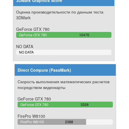
3DMark Graphics Score
Оценка производительности по данным теста
3DMark
GeForce GTX 780
100%
GeForce GTX 780
10470
Complete
NO DATA
0%
NO DATA
Complete
Direct Compute (PassMark)
Скорость выполнения математических расчетов
посредством видеокарты
GeForce GTX 780
100%
GeForce GTX 780
3326
Complete
FirePro W8100
71.797955502105%
FirePro W8100
2388
Complete