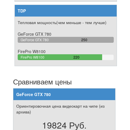
TDP
Тепловая мощность(чем меньше - тем лучше)
GeForce GTX 780
100%
GeForce GTX 780
250
Complete
FirePro W8100
88%
FirePro W8100
220
Complete
Сравниваем цены
GeForce GTX 780
Ориентировочная цена видеокарт на чипе (из
архива)
19824 Руб.