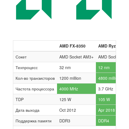
AMD FX-8350
AMD Ryzen 7 2
Сокет
AMD Socket AM3+
AMD Socket AM
Техпроцесс
32 nm
12 nm
Кол-во транзисторов
1200 million
4800 million
Частота процессора
4000 MHz
3.7 GHz
TDP
125 W
105 W
Дата выхода
Oct 2012
Apr 2018
Поддержка памяти
DDR3
DDR4