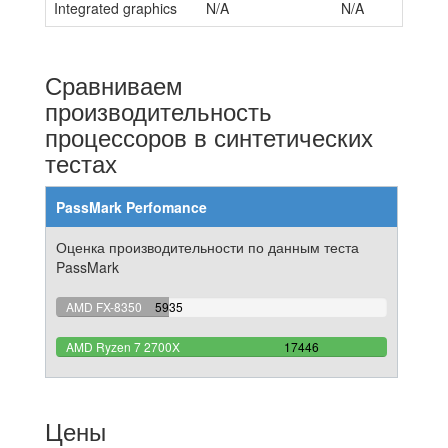
Integrated graphics
N/A
N/A
Сравниваем
производительность
процессоров в синтетических
тестах
PassMark Perfomance
Оценка производительности по данным теста
PassMark
34.019259429095%
AMD FX-8350
5935
Complete
100%
AMD Ryzen 7 2700X
17446
Complete
Цены