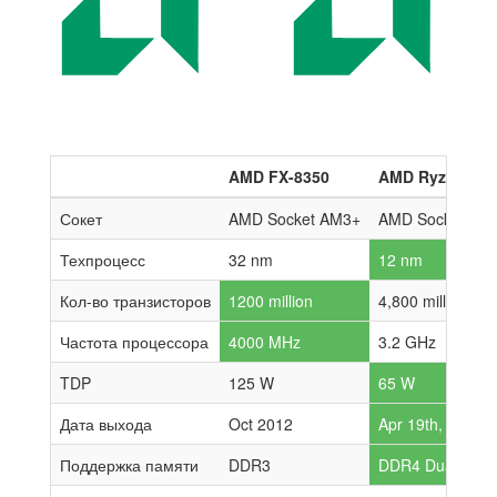
AMD FX-8350
AMD Ryzen 7 2
Сокет
AMD Socket AM3+
AMD Socket AM
Техпроцесс
32 nm
12 nm
Кол-во транзисторов
1200 million
4,800 million
Частота процессора
4000 MHz
3.2 GHz
TDP
125 W
65 W
Дата выхода
Oct 2012
Apr 19th, 2018
Поддержка памяти
DDR3
DDR4 Dual-chan