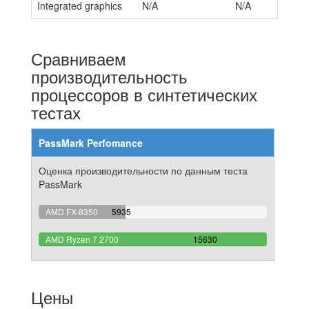
Integrated graphics
N/A
N/A
Сравниваем
производительность
процессоров в синтетических
тестах
PassMark Perfomance
Оценка производительности по данным теста
PassMark
37.971849008317%
AMD FX-8350
5935
Complete
100%
AMD Ryzen 7 2700
15630
Complete
Цены