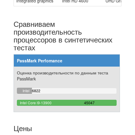
Integrated graphics
Intel HD 4600
UHD Graphics 
Сравниваем
производительность
процессоров в синтетических
тестах
PassMark Perfomance
Оценка производительности по данным теста
PassMark
15.144182742469%
Intel
6822
Complete
Core
100%
Intel Core i9-13900
i7-
45047
Complete
4770S
Цены