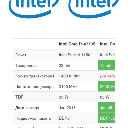
Intel Core i7-4770S
Intel Core i9-
Сокет
Intel Socket 1150
Intel Socket 17
Техпроцесс
22 nm
10 nm
Кол-во транзисторов
1400 million
(не задано)
Частота процессора
3100 MHz
2000 MHz
TDP
65 W
65 W
Дата выхода
Jun 2013
Jan 4th, 2023
Поддержка памяти
DDR3
DDR4, DDR5