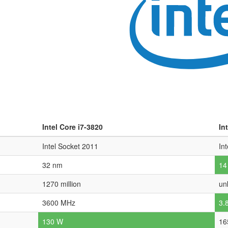
Intel Core i7-3820
In
Intel Socket 2011
In
32 nm
14
1270 million
un
3600 MHz
3.
130 W
16