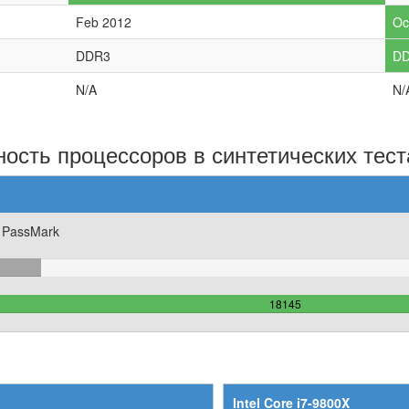
Feb 2012
Oc
DDR3
D
N/A
N/
ость процессоров в синтетических тест
 PassMark
102%
100%
18145
Complete
Intel Core i7-9800X