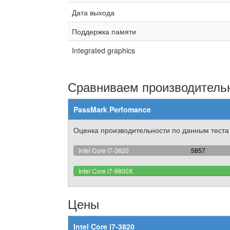
Дата выхода
Поддержка памяти
Integrated graphics
Сравниваем производительн
PassMark Perfomance
Оценка производительности по данным теста
32.27886470
Intel Core i7-3820
5857
Complete
Intel Core i7-9800X
Цены
Intel Core i7-3820