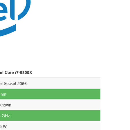
tel Core i7-9800X
tel Socket 2066
 nm
known
8 GHz
5 W