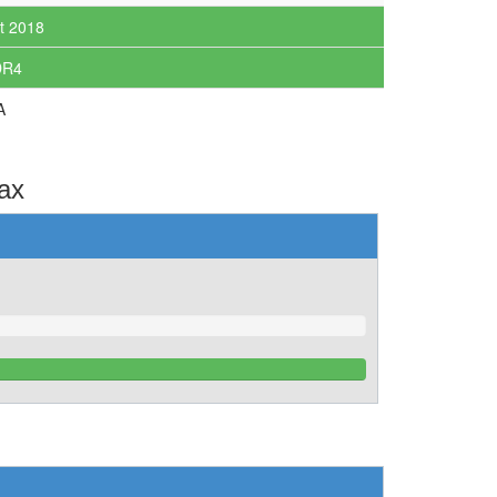
t 2018
DR4
A
ах