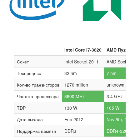
Intel Core i7-3820
AMD Ryzen 9 5
Сокет
Intel Socket 2011
AMD Socket AM
Техпроцесс
32 nm
7 nm
Кол-во транзисторов
1270 million
unknown
Частота процессора
3600 MHz
3.4 GHz
TDP
130 W
105 W
Дата выхода
Feb 2012
Nov 5th, 2020
Поддержка памяти
DDR3
DDR4-3200 MHz 