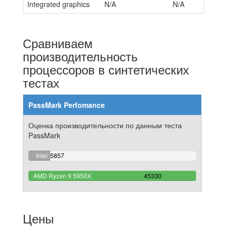
Integrated graphics
N/A
N/A
Сравниваем
производительность
процессоров в синтетических
тестах
PassMark Perfomance
Оценка производительности по данным теста
PassMark
12.920803000221%
Intel
5857
Complete
Core
100%
AMD Ryzen 9 5950X
i7-
45330
Complete
3820
Цены