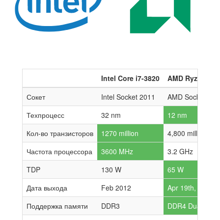
Intel Core i7-3820
AMD Ryzen 7 2
Сокет
Intel Socket 2011
AMD Socket AM
Техпроцесс
32 nm
12 nm
Кол-во транзисторов
1270 million
4,800 million
Частота процессора
3600 MHz
3.2 GHz
TDP
130 W
65 W
Дата выхода
Feb 2012
Apr 19th, 2018
Поддержка памяти
DDR3
DDR4 Dual-chan