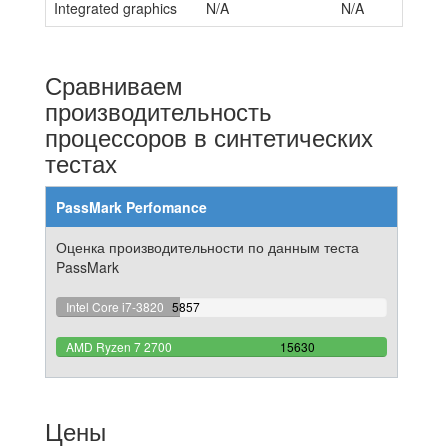
Integrated graphics
N/A
N/A
Сравниваем
производительность
процессоров в синтетических
тестах
PassMark Perfomance
Оценка производительности по данным теста
PassMark
37.472808701216%
Intel Core i7-3820
5857
Complete
100%
AMD Ryzen 7 2700
15630
Complete
Цены