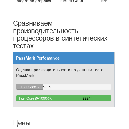
Integrated graphics
Intel HD 4000
N/A
Сравниваем
производительность
процессоров в синтетических
тестах
PassMark Perfomance
Оценка производительности по данным теста
PassMark
27.932835149005%
Intel Core i7-
6205
Complete
3770S
100%
Intel Core i9-10900KF
22214
Complete
Цены