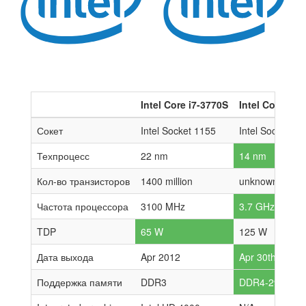
Intel Core i7-3770S
Intel Core i9-
Сокет
Intel Socket 1155
Intel Socket 12
Техпроцесс
22 nm
14 nm
Кол-во транзисторов
1400 million
unknown
Частота процессора
3100 MHz
3.7 GHz
TDP
65 W
125 W
Дата выхода
Apr 2012
Apr 30th, 2020
Поддержка памяти
DDR3
DDR4-2933 MHz