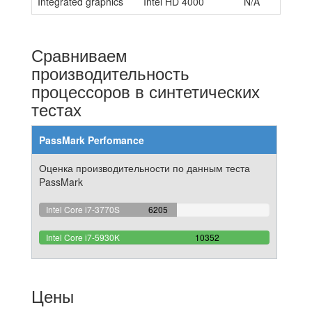
Integrated graphics
Intel HD 4000
N/A
Сравниваем
производительность
процессоров в синтетических
тестах
PassMark Perfomance
Оценка производительности по данным теста
PassMark
59.940108191654%
Intel Core i7-3770S
6205
Complete
100%
Intel Core i7-5930K
10352
Complete
Цены