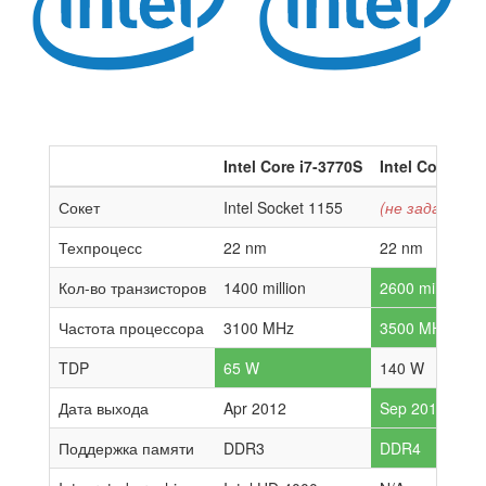
Intel Core i7-3770S
Intel Core i7-
Сокет
Intel Socket 1155
(не задано)
Техпроцесс
22 nm
22 nm
Кол-во транзисторов
1400 million
2600 million
Частота процессора
3100 MHz
3500 MHz
TDP
65 W
140 W
Дата выхода
Apr 2012
Sep 2014
Поддержка памяти
DDR3
DDR4