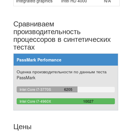
Integrated graphics
Intel HD 4000
N/A
Сравниваем
производительность
процессоров в синтетических
тестах
PassMark Perfomance
Оценка производительности по данным теста
PassMark
61.882916126459%
Intel Core i7-3770S
6205
Complete
100%
Intel Core i7-4960X
10027
Complete
Цены