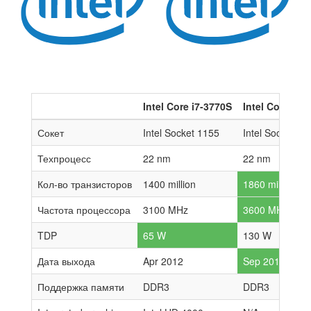
Intel Core i7-3770S
Intel Core i7-
Сокет
Intel Socket 1155
Intel Socket 20
Техпроцесс
22 nm
22 nm
Кол-во транзисторов
1400 million
1860 million
Частота процессора
3100 MHz
3600 MHz
TDP
65 W
130 W
Дата выхода
Apr 2012
Sep 2013
Поддержка памяти
DDR3
DDR3