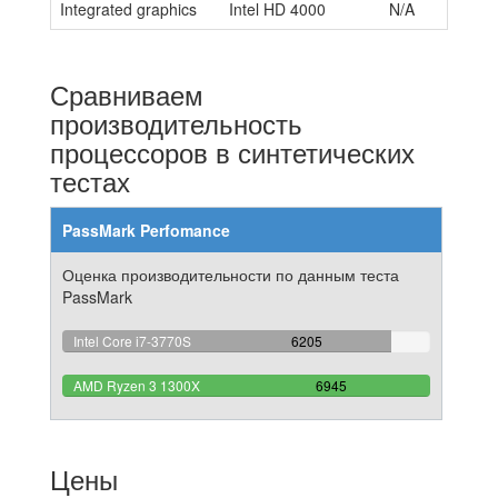
Integrated graphics
Intel HD 4000
N/A
Сравниваем
производительность
процессоров в синтетических
тестах
PassMark Perfomance
Оценка производительности по данным теста
PassMark
89.344852411807%
Intel Core i7-3770S
6205
Complete
100%
AMD Ryzen 3 1300X
6945
Complete
Цены