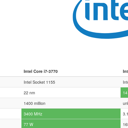
Intel Core i7-3770
In
Intel Socket 1155
In
22 nm
14
1400 million
un
3400 MHz
3.
77 W
16