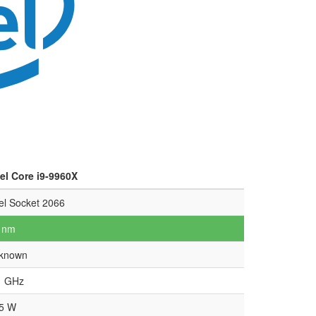
tel Core i9-9960X
tel Socket 2066
 nm
known
1 GHz
5 W