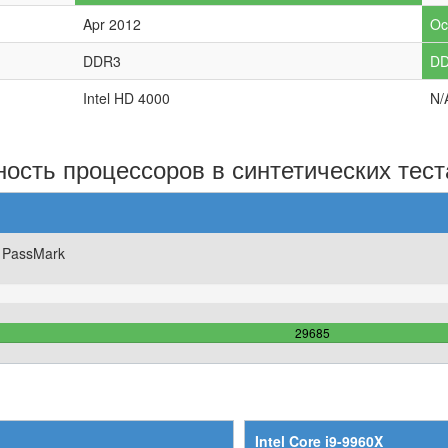
Apr 2012
Oc
DDR3
D
Intel HD 4000
N/
ость процессоров в синтетических тест
 PassMark
100%
29685
Complete
Intel Core i9-9960X