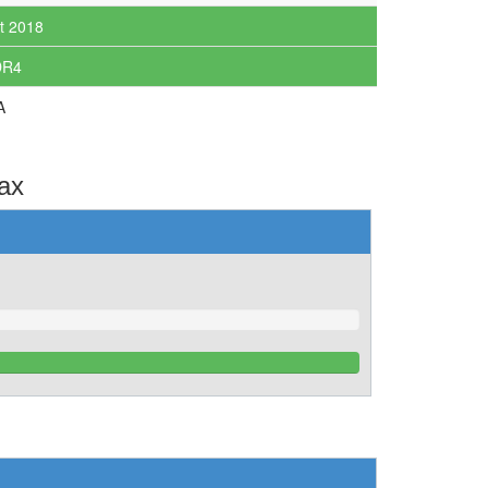
t 2018
DR4
A
ах