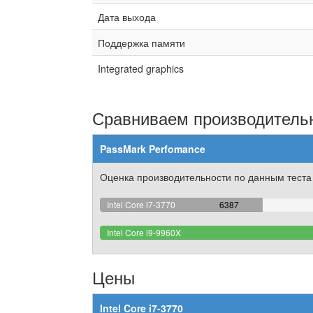
Дата выхода
Поддержка памяти
Integrated graphics
Сравниваем производительн
PassMark Perfomance
Оценка производительности по данным теста
21.515917129864%
Intel Core i7-3770
6387
Complete
Intel Core i9-9960X
Цены
Intel Core i7-3770