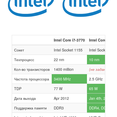
Intel Core i7-3770
Intel Core i5-12
Сокет
Intel Socket 1155
Intel Socket 170
Техпроцесс
22 nm
10 nm
Кол-во транзисторов
1400 million
(не задано)
Частота процессора
3400 MHz
2.5 GHz
TDP
77 W
65 W
Дата выхода
Apr 2012
Jan 4th, 2022
Поддержка памяти
DDR3
DDR4, DDR5 Dua