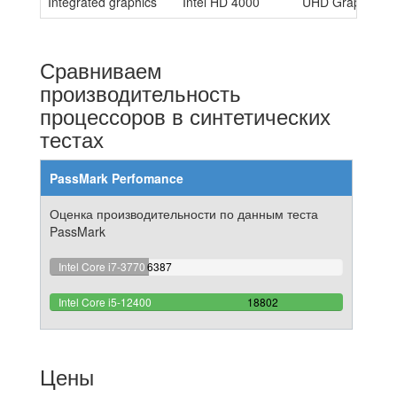
Integrated graphics
Intel HD 4000
UHD Graphics 7
Сравниваем
производительность
процессоров в синтетических
тестах
PassMark Perfomance
Оценка производительности по данным теста
PassMark
33.969790447825%
Intel Core i7-3770
6387
Complete
100%
Intel Core i5-12400
18802
Complete
Цены