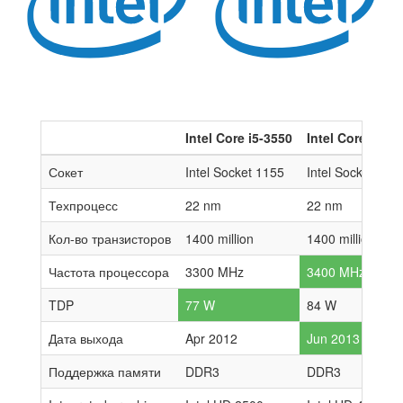
Intel Core i5-3550
Intel Core i7-47
Сокет
Intel Socket 1155
Intel Socket 115
Техпроцесс
22 nm
22 nm
Кол-во транзисторов
1400 million
1400 million
Частота процессора
3300 MHz
3400 MHz
TDP
77 W
84 W
Дата выхода
Apr 2012
Jun 2013
Поддержка памяти
DDR3
DDR3