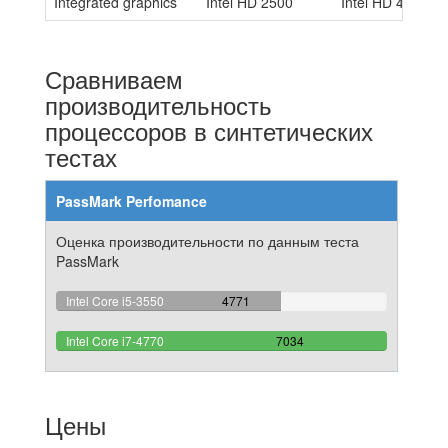
Integrated graphics
Intel HD 2500
Intel HD 4600
Сравниваем
производительность
процессоров в синтетических
тестах
PassMark Perfomance
Оценка производительности по данным теста
PassMark
67.827694057435%
Intel Core i5-3550
4771
Complete
100%
Intel Core i7-4770
7034
Complete
Цены