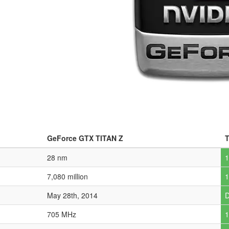
GeForce GTX TITAN Z
28 nm
1
7,080 million
1
May 28th, 2014
D
705 MHz