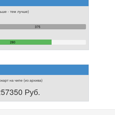
ьше - тем лучше)
100%
375
Complete
74.666666666667%
280
Complete
карт на чипе (из архива)
257350 Руб.