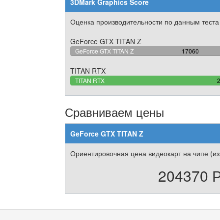
3DMark Graphics Score
Оценка производительности по данным теста
GeForce GTX TITAN Z
61.52181752
GeForce GTX TITAN Z
17060
Complete
TITAN RTX
TITAN RTX
C
Сравниваем цены
GeForce GTX TITAN Z
Ориентировочная цена видеокарт на чипе (из
204370 Р