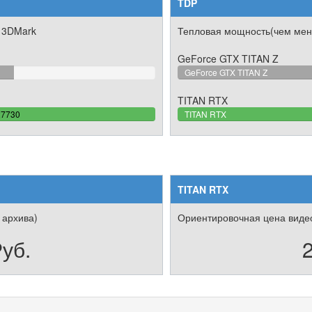
TDP
 3DMark
Тепловая мощность(чем мен
GeForce GTX TITAN Z
6145%
GeForce GTX TITAN Z
TITAN RTX
100%
27730
TITAN RTX
omplete
TITAN RTX
 архива)
Ориентировочная цена видео
уб.