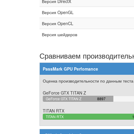
Версия DirectX
Версия OpenGL
Версия OpenCL
Версия шейдеров
Сравниваем производительн
PassMark GPU Perfomance
Оценка производительности по данным теста
GeForce GTX TITAN Z
44.659170765987%
GeForce GTX TITAN Z
8897
Complete
TITAN RTX
TITAN RTX
C