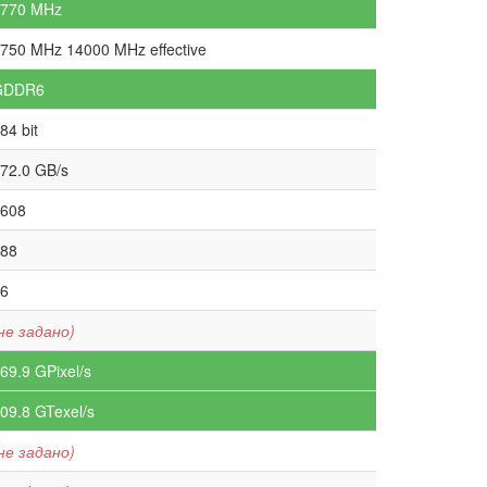
1770 MHz
750 MHz 14000 MHz effective
GDDR6
84 bit
72.0 GB/s
608
88
6
не задано)
69.9 GPixel/s
09.8 GTexel/s
не задано)