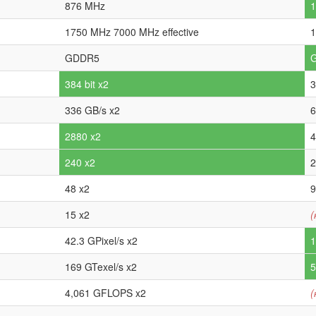
876 MHz
1750 MHz 7000 MHz effective
1
GDDR5
384 bit x2
3
336 GB/s x2
6
2880 x2
4
240 x2
2
48 x2
9
15 x2
(
42.3 GPixel/s x2
1
169 GTexel/s x2
5
4,061 GFLOPS x2
(