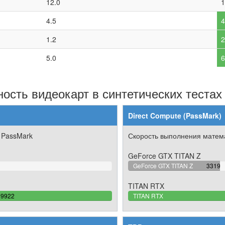
12.0
1
4.5
4
1.2
2
5.0
6
ость видеокарт в синтетических тестах
Direct Compute (PassMark)
 PassMark
Скорость выполнения матема
GeForce GTX TITAN Z
34.61
GeForce GTX TITAN Z
3319
Compl
TITAN RTX
100%
19922
TITAN RTX
omplete