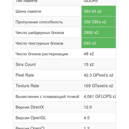
Тип памяти
GDDR5
Шина памяти
384 bit x2
Пропускная способность
336 GB/s x2
Число шейдерных блоков
2880 x2
Число текстурных блоков
240 x2
Число блоков растеризации
48 x2
Smx Count
15 x2
Pixel Rate
42.3 GPixel/s x2
Texture Rate
169 GTexel/s x2
Вычисления с плавающей точкой
4,061 GFLOPS x2
Версия DirectX
12.0
Версия OpenGL
4.5
Версия OpenCL
1.2