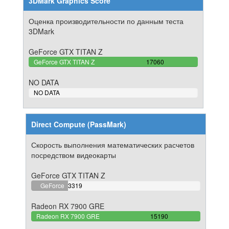
3DMark Graphics Score
Оценка производительности по данным теста
3DMark
GeForce GTX TITAN Z
100%
GeForce GTX TITAN Z
17060
Complete
NO DATA
0%
NO DATA
Complete
Direct Compute (PassMark)
Скорость выполнения математических расчетов
посредством видеокарты
GeForce GTX TITAN Z
21.849901250823%
GeForce
3319
Complete
GTX TITAN
Radeon RX 7900 GRE
Z
100%
Radeon RX 7900 GRE
15190
Complete