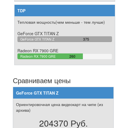
TDP
Тепловая мощность(чем меньше - тем лучше)
GeForce GTX TITAN Z
100%
GeForce GTX TITAN Z
375
Complete
Radeon RX 7900 GRE
69.333333333333%
Radeon RX 7900 GRE
260
Complete
Сравниваем цены
GeForce GTX TITAN Z
Ориентировочная цена видеокарт на чипе (из
архива)
204370 Руб.