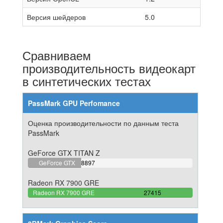
Версия шейдеров
5.0
Сравниваем
производительность видеокарт
в синтетических тестах
PassMark GPU Perfomance
Оценка производительности по данным теста
PassMark
GeForce GTX TITAN Z
32.453036658763%
GeForce GTX
8897
Complete
TITAN Z
Radeon RX 7900 GRE
100%
Radeon RX 7900 GRE
27415
Complete