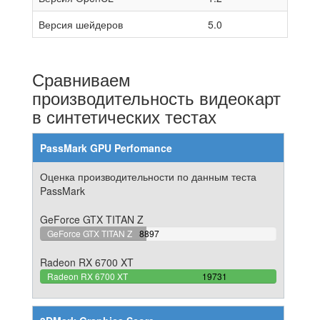
Версия шейдеров
5.0
Сравниваем
производительность видеокарт
в синтетических тестах
PassMark GPU Perfomance
Оценка производительности по данным теста
PassMark
GeForce GTX TITAN Z
45.091480411535%
GeForce GTX TITAN Z
8897
Complete
Radeon RX 6700 XT
100%
Radeon RX 6700 XT
19731
Complete