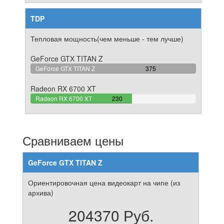
TDP
Тепловая мощность(чем меньше - тем лучше)
GeForce GTX TITAN Z
100%
GeForce GTX TITAN Z
375
Complete
Radeon RX 6700 XT
61.333333333333%
Radeon RX 6700 XT
230
Complete
Сравниваем цены
GeForce GTX TITAN Z
Ориентировочная цена видеокарт на чипе (из
архива)
204370 Руб.