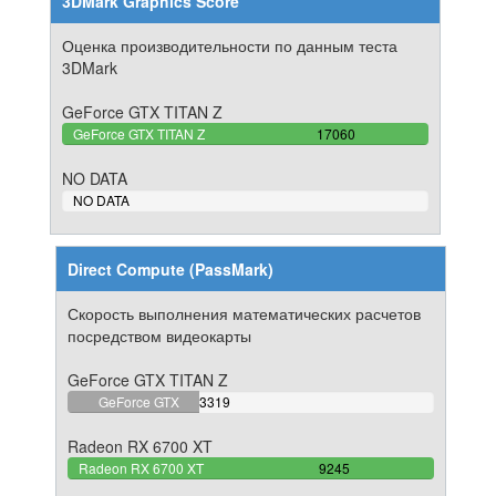
3DMark Graphics Score
Оценка производительности по данным теста
3DMark
GeForce GTX TITAN Z
100%
GeForce GTX TITAN Z
17060
Complete
NO DATA
0%
NO DATA
Complete
Direct Compute (PassMark)
Скорость выполнения математических расчетов
посредством видеокарты
GeForce GTX TITAN Z
35.900486749594%
GeForce GTX
3319
Complete
TITAN Z
Radeon RX 6700 XT
100%
Radeon RX 6700 XT
9245
Complete