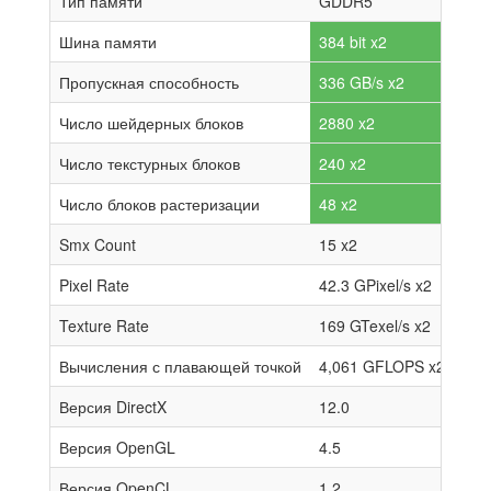
Тип памяти
GDDR5
Шина памяти
384 bit x2
Пропускная способность
336 GB/s x2
Число шейдерных блоков
2880 x2
Число текстурных блоков
240 x2
Число блоков растеризации
48 x2
Smx Count
15 x2
Pixel Rate
42.3 GPixel/s x2
Texture Rate
169 GTexel/s x2
Вычисления с плавающей точкой
4,061 GFLOPS x2
Версия DirectX
12.0
Версия OpenGL
4.5
Версия OpenCL
1.2