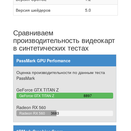
Версия шейдеров
5.0
Сравниваем
производительность видеокарт
в синтетических тестах
PassMark GPU Perfomance
Оценка производительности по данным теста
PassMark
GeForce GTX TITAN Z
100%
GeForce GTX TITAN Z
8897
Complete
Radeon RX 560
41.395976171743%
Radeon RX 560
3683
Complete