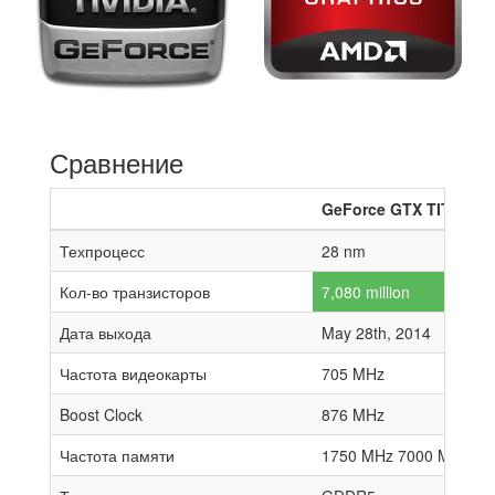
Сравнение
GeForce GTX TITAN Z
Техпроцесс
28 nm
Кол-во транзисторов
7,080 million
Дата выхода
May 28th, 2014
Частота видеокарты
705 MHz
Boost Clock
876 MHz
Частота памяти
1750 MHz 7000 MHz effe