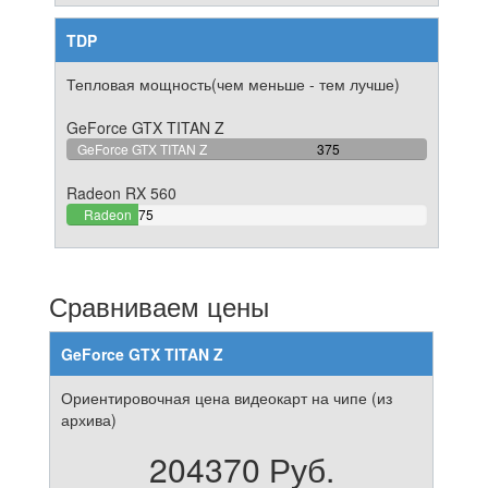
TDP
Тепловая мощность(чем меньше - тем лучше)
GeForce GTX TITAN Z
100%
GeForce GTX TITAN Z
375
Complete
Radeon RX 560
20%
Radeon
75
Complete
RX 560
Сравниваем цены
GeForce GTX TITAN Z
Ориентировочная цена видеокарт на чипе (из
архива)
204370 Руб.