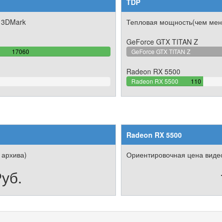
TDP
 3DMark
Тепловая мощность(чем мен
GeForce GTX TITAN Z
100%
17060
GeForce GTX TITAN Z
Complete
Radeon RX 5500
29.333333
Radeon RX 5500
110
Complete
Radeon RX 5500
 архива)
Ориентировочная цена видео
уб.