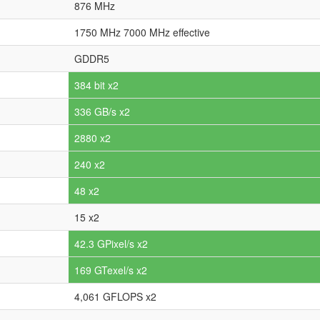
876 MHz
1750 MHz 7000 MHz effective
GDDR5
384 bit x2
336 GB/s x2
2880 x2
240 x2
48 x2
15 x2
42.3 GPixel/s x2
169 GTexel/s x2
4,061 GFLOPS x2