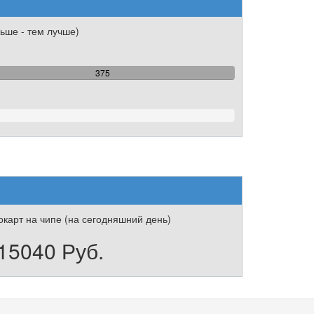
ьше - тем лучше)
100%
375
Complete
333333%
карт на чипе (на сегодняшний день)
15040 Руб.