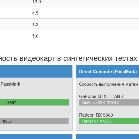
12.0
4.5
1.2
5.0
ость видеокарт в синтетических тестах
Direct Compute (PassMark)
 PassMark
Скорость выполнения матема
GeForce GTX TITAN Z
100%
8897
GeForce GTX TITAN Z
Complete
Radeon RX 5500
99.539170506912%
8856
Radeon RX 5500
Complete