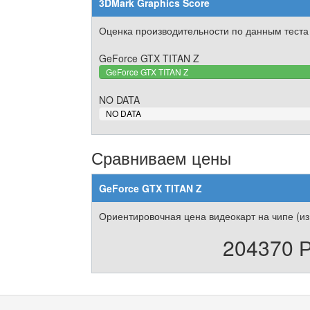
3DMark Graphics Score
Оценка производительности по данным теста
GeForce GTX TITAN Z
GeForce GTX TITAN Z
NO DATA
0%
NO DATA
Complete
Сравниваем цены
GeForce GTX TITAN Z
Ориентировочная цена видеокарт на чипе (из
204370 Р