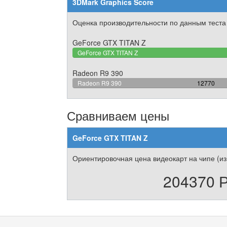
3DMark Graphics Score
Оценка производительности по данным теста
GeForce GTX TITAN Z
GeForce GTX TITAN Z
Radeon R9 390
74.85345
Radeon R9 390
12770
Complete
Сравниваем цены
GeForce GTX TITAN Z
Ориентировочная цена видеокарт на чипе (из
204370 Р