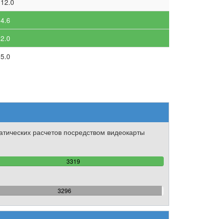
12.0
4.6
2.0
5.0
тических расчетов посредством видеокарты
100%
3319
Complete
99.307020186803%
3296
Complete