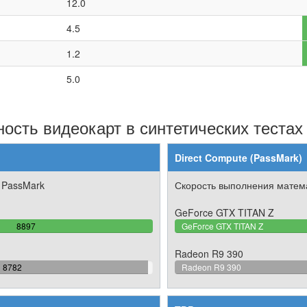
12.0
4.5
1.2
5.0
ость видеокарт в синтетических тестах
Direct Compute (PassMark)
 PassMark
Скорость выполнения матема
GeForce GTX TITAN Z
100%
8897
GeForce GTX TITAN Z
Complete
Radeon R9 390
98.707429470608%
8782
Radeon R9 390
Complete