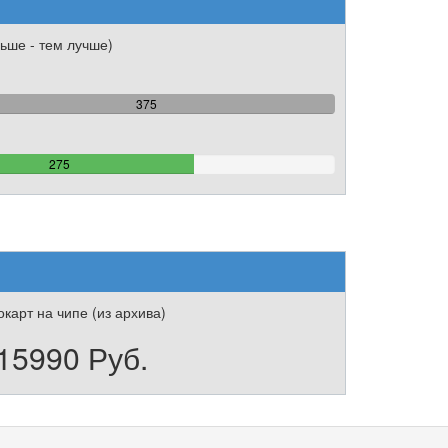
ьше - тем лучше)
100%
375
Complete
73.333333333333%
275
Complete
карт на чипе (из архива)
15990 Руб.