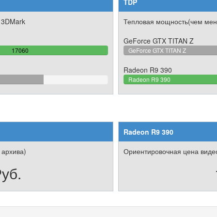
TDP
 3DMark
Тепловая мощность(чем мен
GeForce GTX TITAN Z
100%
17060
GeForce GTX TITAN Z
Complete
Radeon R9 390
8382181%
Radeon R9 390
Radeon R9 390
 архива)
Ориентировочная цена видео
уб.