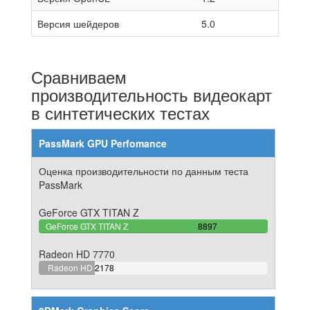
Версия шейдеров
5.0
Сравниваем
производительность видеокарт
в синтетических тестах
PassMark GPU Perfomance
Оценка производительности по данным теста
PassMark
GeForce GTX TITAN Z
100%
GeForce GTX TITAN Z
8897
Complete
Radeon HD 7770
24.48016185231%
Radeon HD
2178
Complete
7770