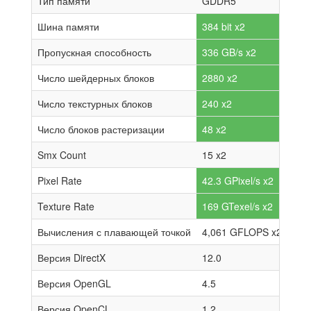
Тип памяти
GDDR5
Шина памяти
384 bit x2
Пропускная способность
336 GB/s x2
Число шейдерных блоков
2880 x2
Число текстурных блоков
240 x2
Число блоков растеризации
48 x2
Smx Count
15 x2
Pixel Rate
42.3 GPixel/s x2
Texture Rate
169 GTexel/s x2
Вычисления с плавающей точкой
4,061 GFLOPS x2
Версия DirectX
12.0
Версия OpenGL
4.5
Версия OpenCL
1.2