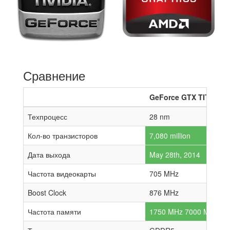
Сравнение
GeForce GTX TITAN Z
Техпроцесс
28 nm
Кол-во транзисторов
7,080 million
Дата выхода
May 28th, 2014
Частота видеокарты
705 MHz
Boost Clock
876 MHz
Частота памяти
1750 MHz 7000 MHz effe