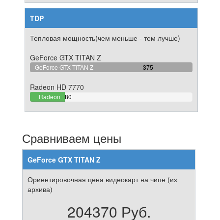
TDP
Тепловая мощность(чем меньше - тем лучше)
GeForce GTX TITAN Z
100%
GeForce GTX TITAN Z
375
Complete
Radeon HD 7770
21.333333333333%
Radeon
80
Complete
HD 7770
Сравниваем цены
GeForce GTX TITAN Z
Ориентировочная цена видеокарт на чипе (из
архива)
204370 Руб.