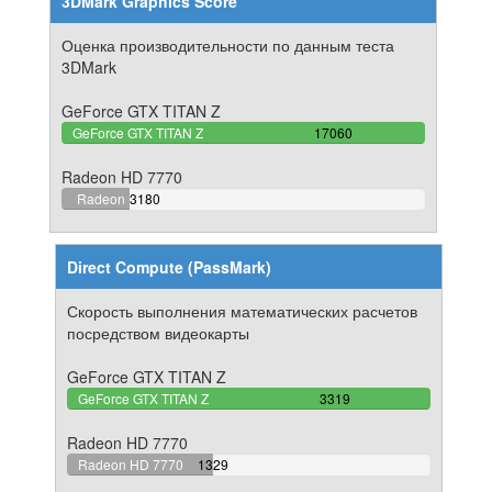
3DMark Graphics Score
Оценка производительности по данным теста
3DMark
GeForce GTX TITAN Z
100%
GeForce GTX TITAN Z
17060
Complete
Radeon HD 7770
18.640093786635%
Radeon
3180
Complete
HD 7770
Direct Compute (PassMark)
Скорость выполнения математических расчетов
посредством видеокарты
GeForce GTX TITAN Z
100%
GeForce GTX TITAN Z
3319
Complete
Radeon HD 7770
40.042181379934%
Radeon HD 7770
1329
Complete