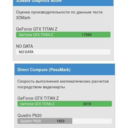
3DMark Graphics Score
Оценка производительности по данным теста
3DMark
GeForce GTX TITAN Z
100%
GeForce GTX TITAN Z
17060
Complete
NO DATA
0%
NO DATA
Complete
Direct Compute (PassMark)
Скорость выполнения математических расчетов
посредством видеокарты
GeForce GTX TITAN Z
100%
GeForce GTX TITAN Z
3319
Complete
Quadro P620
57.939138294667%
Quadro P620
1923
Complete