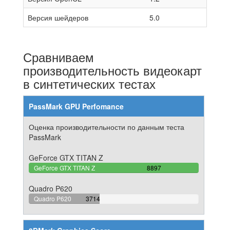
Версия шейдеров
5.0
Сравниваем
производительность видеокарт
в синтетических тестах
PassMark GPU Perfomance
Оценка производительности по данным теста
PassMark
GeForce GTX TITAN Z
100%
GeForce GTX TITAN Z
8897
Complete
Quadro P620
41.744408227492%
Quadro P620
3714
Complete