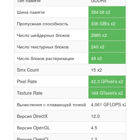
Тип памяти
GDDR5
Шина памяти
384 bit x2
Пропускная способность
336 GB/s x2
Число шейдерных блоков
2880 x2
Число текстурных блоков
240 x2
Число блоков растеризации
48 x2
Smx Count
15 x2
Pixel Rate
42.3 GPixel/s x2
Texture Rate
169 GTexel/s x2
Вычисления с плавающей точкой
4,061 GFLOPS x2
Версия DirectX
12.0
Версия OpenGL
4.5
Версия OpenCL
1.2