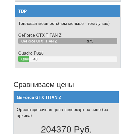
TDP
Тепловая мощность(чем меньше - тем лучше)
GeForce GTX TITAN Z
100%
GeForce GTX TITAN Z
375
Complete
Quadro P620
10.666666666667%
Quadro
40
Complete
P620
Сравниваем цены
GeForce GTX TITAN Z
Ориентировочная цена видеокарт на чипе (из
архива)
204370 Руб.