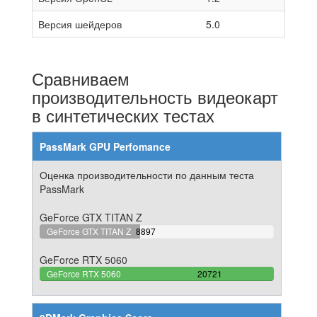
Версия шейдеров
5.0
Сравниваем
производительность видеокарт
в синтетических тестах
PassMark GPU Perfomance
Оценка производительности по данным теста
PassMark
GeForce GTX TITAN Z
42.937116934511%
GeForce GTX TITAN Z
8897
Complete
GeForce RTX 5060
100%
GeForce RTX 5060
20721
Complete