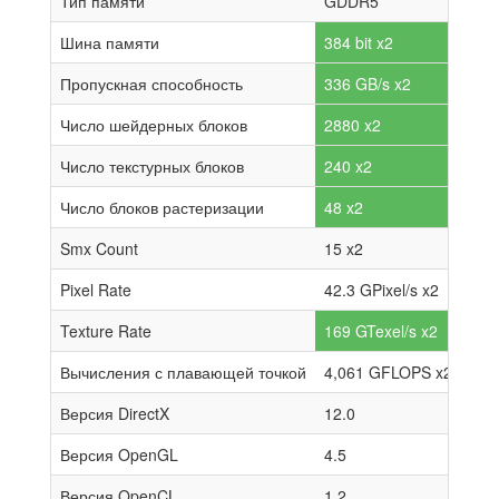
Тип памяти
GDDR5
Шина памяти
384 bit x2
Пропускная способность
336 GB/s x2
Число шейдерных блоков
2880 x2
Число текстурных блоков
240 x2
Число блоков растеризации
48 x2
Smx Count
15 x2
Pixel Rate
42.3 GPixel/s x2
Texture Rate
169 GTexel/s x2
Вычисления с плавающей точкой
4,061 GFLOPS x2
Версия DirectX
12.0
Версия OpenGL
4.5
Версия OpenCL
1.2