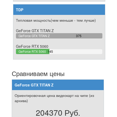
TDP
Тепловая мощность(чем меньше - тем лучше)
GeForce GTX TITAN Z
100%
GeForce GTX TITAN Z
375
Complete
GeForce RTX 5060
38.666666666667%
GeForce RTX 5060
145
Complete
Сравниваем цены
GeForce GTX TITAN Z
Ориентировочная цена видеокарт на чипе (из
архива)
204370 Руб.