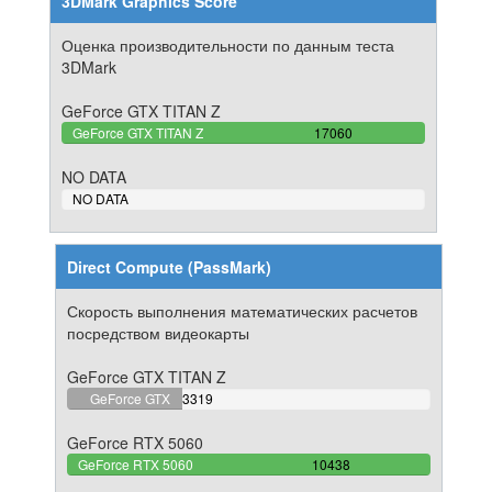
3DMark Graphics Score
Оценка производительности по данным теста
3DMark
GeForce GTX TITAN Z
100%
GeForce GTX TITAN Z
17060
Complete
NO DATA
0%
NO DATA
Complete
Direct Compute (PassMark)
Скорость выполнения математических расчетов
посредством видеокарты
GeForce GTX TITAN Z
31.797279172255%
GeForce GTX
3319
Complete
TITAN Z
GeForce RTX 5060
100%
GeForce RTX 5060
10438
Complete