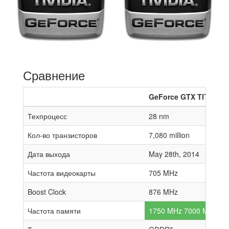
Сравнение
GeForce GTX TITAN Z
Техпроцесс
28 nm
Кол-во транзисторов
7,080 million
Дата выхода
May 28th, 2014
Частота видеокарты
705 MHz
Boost Clock
876 MHz
Частота памяти
1750 MHz 7000 MHz effe