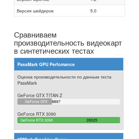
Версия шейдеров
5.0
Сравниваем
производительность видеокарт
в синтетических тестах
PassMark GPU Perfomance
Оценка производительности по данным теста
PassMark
GeForce GTX TITAN Z
33.541941564562%
GeForce GTX
8897
Complete
TITAN Z
GeForce RTX 3090
100%
GeForce RTX 3090
26525
Complete