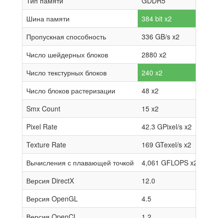
Тип памяти
GDDR5
Шина памяти
384 bit x2
Пропускная способность
336 GB/s x2
Число шейдерных блоков
2880 x2
Число текстурных блоков
240 x2
Число блоков растеризации
48 x2
Smx Count
15 x2
Pixel Rate
42.3 GPixel/s x2
Texture Rate
169 GTexel/s x2
Вычисления с плавающей точкой
4,061 GFLOPS x2
Версия DirectX
12.0
Версия OpenGL
4.5
Версия OpenCL
1.2