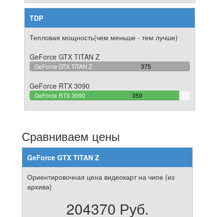
TDP
Тепловая мощность(чем меньше - тем лучше)
GeForce GTX TITAN Z
100%
GeForce GTX TITAN Z
375
Complete
GeForce RTX 3090
93.333333333333%
GeForce RTX 3090
350
Complete
Сравниваем цены
GeForce GTX TITAN Z
Ориентировочная цена видеокарт на чипе (из
архива)
204370 Руб.