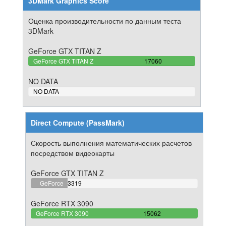
3DMark Graphics Score
Оценка производительности по данным теста
3DMark
GeForce GTX TITAN Z
100%
GeForce GTX TITAN Z
17060
Complete
NO DATA
0%
NO DATA
Complete
Direct Compute (PassMark)
Скорость выполнения математических расчетов
посредством видеокарты
GeForce GTX TITAN Z
22.035586243527%
GeForce
3319
Complete
GTX TITAN
GeForce RTX 3090
Z
100%
GeForce RTX 3090
15062
Complete