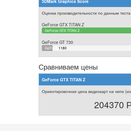
3DMark Graphics Score
Оценка производительности по данным теста
GeForce GTX TITAN Z
GeForce GTX TITAN Z
GeForce GT 730
6.9167643610785%
GeForce
1180
Complete
GT 730
Сравниваем цены
GeForce GTX TITAN Z
Ориентировочная цена видеокарт на чипе (из
204370 Р