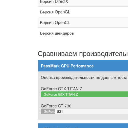
Версия DirectX
Версия OpenGL
Версия OpenCL
Версия шейдеров
Сравниваем производительн
PassMark GPU Perfomance
Оценка производительности по данным теста
GeForce GTX TITAN Z
GeForce GTX TITAN Z
GeForce GT 730
9.3402270428234%
GeForce
831
Complete
GT 730