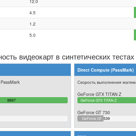
12.0
4.5
1.2
5.0
ость видеокарт в синтетических тестах
Direct Compute (PassMark)
 PassMark
Скорость выполнения матема
GeForce GTX TITAN Z
100%
8897
GeForce GTX TITAN Z
Complete
GeForce GT 730
16.23983127448%
GeForce GT
539
Complete
730