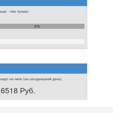
ьше - тем лучше)
100%
375
Complete
карт на чипе (на сегодняшний день)
6518 Руб.