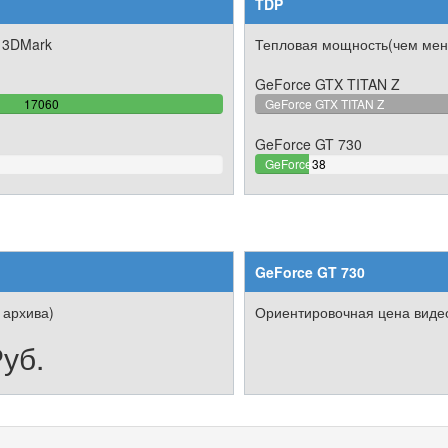
TDP
 3DMark
Тепловая мощность(чем мен
GeForce GTX TITAN Z
100%
17060
GeForce GTX TITAN Z
Complete
GeForce GT 730
10.133333333333%
GeForce
38
Complete
GT 730
GeForce GT 730
 архива)
Ориентировочная цена видео
уб.