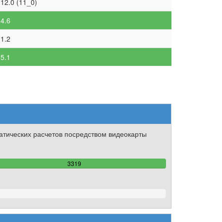
12.0 (11_0)
4.6
1.2
5.1
тических расчетов посредством видеокарты
100%
3319
Complete