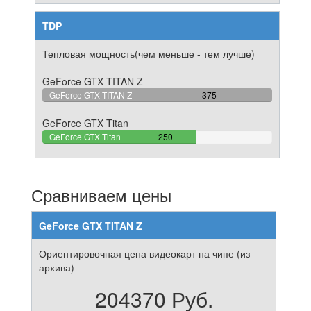
TDP
Тепловая мощность(чем меньше - тем лучше)
GeForce GTX TITAN Z
100%
GeForce GTX TITAN Z
375
Complete
GeForce GTX Titan
66.666666666667%
GeForce GTX Titan
250
Complete
Сравниваем цены
GeForce GTX TITAN Z
Ориентировочная цена видеокарт на чипе (из
архива)
204370 Руб.