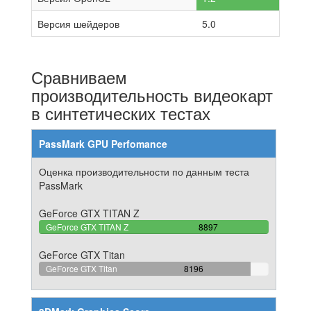
Версия шейдеров
5.0
Сравниваем
производительность видеокарт
в синтетических тестах
PassMark GPU Perfomance
Оценка производительности по данным теста
PassMark
GeForce GTX TITAN Z
100%
GeForce GTX TITAN Z
8897
Complete
GeForce GTX Titan
92.120939642576%
GeForce GTX Titan
8196
Complete