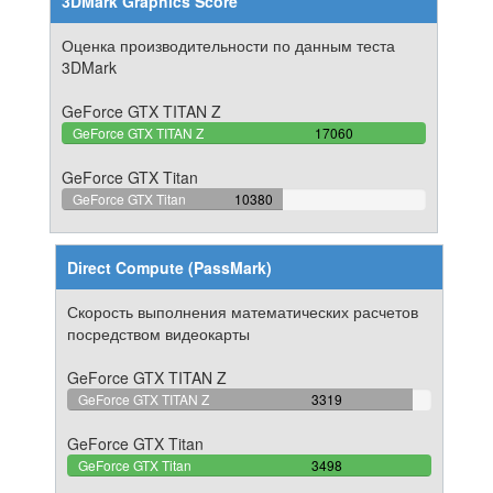
3DMark Graphics Score
Оценка производительности по данным теста
3DMark
GeForce GTX TITAN Z
100%
GeForce GTX TITAN Z
17060
Complete
GeForce GTX Titan
60.84407971864%
GeForce GTX Titan
10380
Complete
Direct Compute (PassMark)
Скорость выполнения математических расчетов
посредством видеокарты
GeForce GTX TITAN Z
94.882790165809%
GeForce GTX TITAN Z
3319
Complete
GeForce GTX Titan
100%
GeForce GTX Titan
3498
Complete