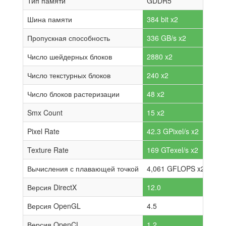
Тип памяти
GDDR5
Шина памяти
384 bit x2
Пропускная способность
336 GB/s x2
Число шейдерных блоков
2880 x2
Число текстурных блоков
240 x2
Число блоков растеризации
48 x2
Smx Count
15 x2
Pixel Rate
42.3 GPixel/s x2
Texture Rate
169 GTexel/s x2
Вычисления с плавающей точкой
4,061 GFLOPS x2
Версия DirectX
12.0
Версия OpenGL
4.5
Версия OpenCL
1.2