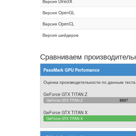
Версия DirectX
Версия OpenGL
Версия OpenCL
Версия шейдеров
Сравниваем производительн
PassMark GPU Perfomance
Оценка производительности по данным теста
GeForce GTX TITAN Z
70.8021
GeForce GTX TITAN Z
8897
Complete
GeForce GTX TITAN X
GeForce GTX TITAN X