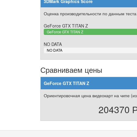
3DMark Graphics Score
Оценка производительности по данным теста
GeForce GTX TITAN Z
GeForce GTX TITAN Z
NO DATA
0%
NO DATA
Complete
Сравниваем цены
GeForce GTX TITAN Z
Ориентировочная цена видеокарт на чипе (из
204370 Р