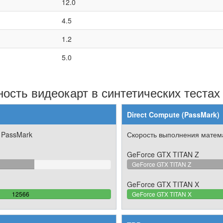
12.0
4.5
1.2
5.0
ость видеокарт в синтетических тестах
Direct Compute (PassMark)
 PassMark
Скорость выполнения матема
GeForce GTX TITAN Z
64571065%
GeForce GTX TITAN Z
GeForce GTX TITAN X
100%
12566
GeForce GTX TITAN X
Complete