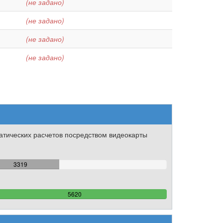
(не задано)
(не задано)
(не задано)
(не задано)
тических расчетов посредством видеокарты
59.056939501779%
3319
Complete
100%
5620
Complete