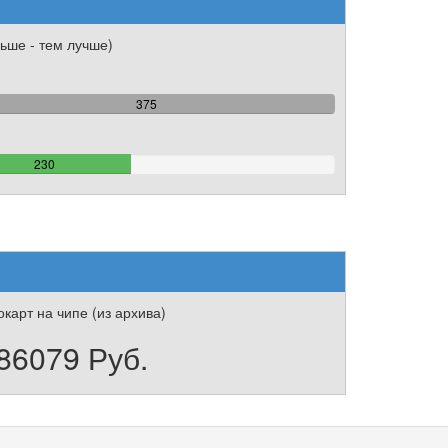
ьше - тем лучше)
100%
375
Complete
61.333333333333%
230
Complete
карт на чипе (из архива)
86079 Руб.