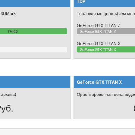
TDP
 3DMark
Тепловая мощность(чем мен
GeForce GTX TITAN Z
100%
17060
GeForce GTX TITAN Z
Complete
GeForce GTX TITAN X
GeForce GTX TITAN X
GeForce GTX TITAN X
 архива)
Ориентировочная цена видео
уб.