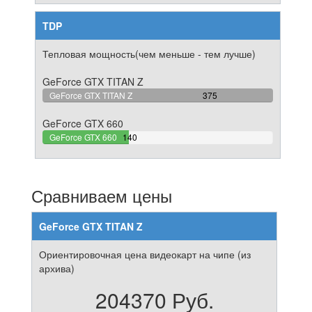
TDP
Тепловая мощность(чем меньше - тем лучше)
GeForce GTX TITAN Z
100%
GeForce GTX TITAN Z
375
Complete
GeForce GTX 660
37.333333333333%
GeForce GTX 660
140
Complete
Сравниваем цены
GeForce GTX TITAN Z
Ориентировочная цена видеокарт на чипе (из
архива)
204370 Руб.