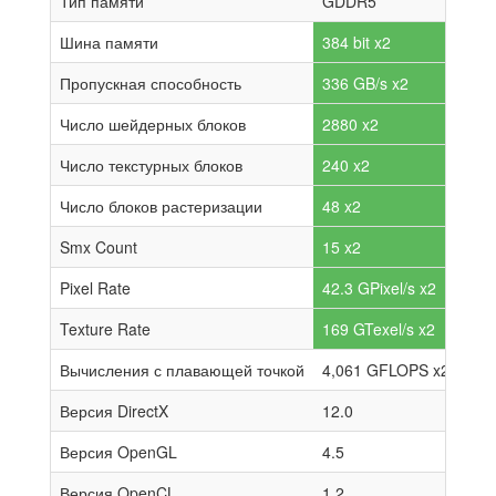
Тип памяти
GDDR5
Шина памяти
384 bit x2
Пропускная способность
336 GB/s x2
Число шейдерных блоков
2880 x2
Число текстурных блоков
240 x2
Число блоков растеризации
48 x2
Smx Count
15 x2
Pixel Rate
42.3 GPixel/s x2
Texture Rate
169 GTexel/s x2
Вычисления с плавающей точкой
4,061 GFLOPS x2
Версия DirectX
12.0
Версия OpenGL
4.5
Версия OpenCL
1.2