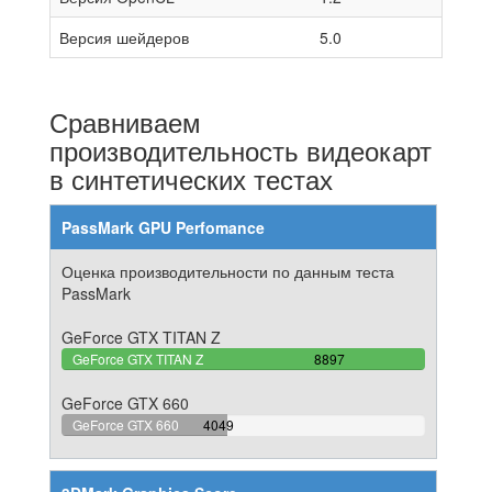
Версия шейдеров
5.0
Сравниваем
производительность видеокарт
в синтетических тестах
PassMark GPU Perfomance
Оценка производительности по данным теста
PassMark
GeForce GTX TITAN Z
100%
GeForce GTX TITAN Z
8897
Complete
GeForce GTX 660
45.50972237833%
GeForce GTX 660
4049
Complete