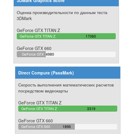
3DMark Graphics Score
Оценка производительности по данным теста
3DMark
GeForce GTX TITAN Z
100%
GeForce GTX TITAN Z
17060
Complete
GeForce GTX 660
29.191090269637%
GeForce GTX
4980
Complete
660
Direct Compute (PassMark)
Скорость выполнения математических расчетов
посредством видеокарты
GeForce GTX TITAN Z
100%
GeForce GTX TITAN Z
3319
Complete
GeForce GTX 660
57.125640253088%
GeForce GTX 660
1896
Complete