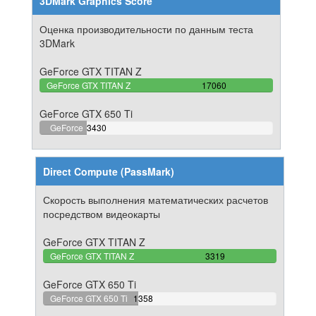
3DMark Graphics Score
Оценка производительности по данным теста
3DMark
GeForce GTX TITAN Z
100%
GeForce GTX TITAN Z
17060
Complete
GeForce GTX 650 Ti
20.10550996483%
GeForce
3430
Complete
GTX 650
Ti
Direct Compute (PassMark)
Скорость выполнения математических расчетов
посредством видеокарты
GeForce GTX TITAN Z
100%
GeForce GTX TITAN Z
3319
Complete
GeForce GTX 650 Ti
40.915938535704%
GeForce GTX 650 Ti
1358
Complete