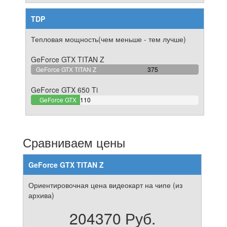
TDP
Тепловая мощность(чем меньше - тем лучше)
GeForce GTX TITAN Z
100%
GeForce GTX TITAN Z
375
Complete
GeForce GTX 650 Ti
29.333333333333%
GeForce GTX
110
Complete
650 Ti
Сравниваем цены
GeForce GTX TITAN Z
Ориентировочная цена видеокарт на чипе (из
архива)
204370 Руб.