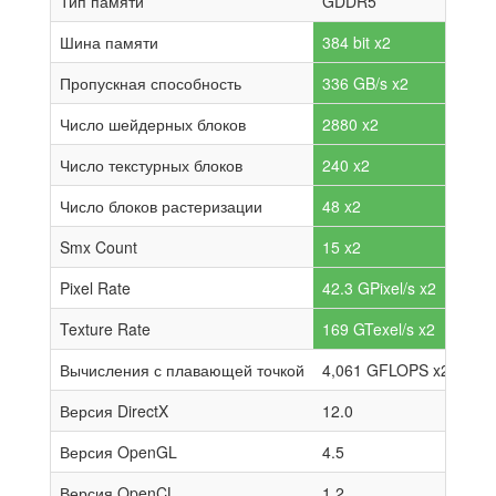
Тип памяти
GDDR5
Шина памяти
384 bit x2
Пропускная способность
336 GB/s x2
Число шейдерных блоков
2880 x2
Число текстурных блоков
240 x2
Число блоков растеризации
48 x2
Smx Count
15 x2
Pixel Rate
42.3 GPixel/s x2
Texture Rate
169 GTexel/s x2
Вычисления с плавающей точкой
4,061 GFLOPS x2
Версия DirectX
12.0
Версия OpenGL
4.5
Версия OpenCL
1.2