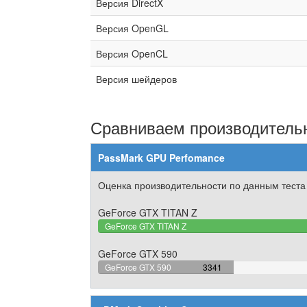
Версия DirectX
Версия OpenGL
Версия OpenCL
Версия шейдеров
Сравниваем производительн
PassMark GPU Perfomance
Оценка производительности по данным теста
GeForce GTX TITAN Z
GeForce GTX TITAN Z
GeForce GTX 590
37.551983814769%
GeForce GTX 590
3341
Complete