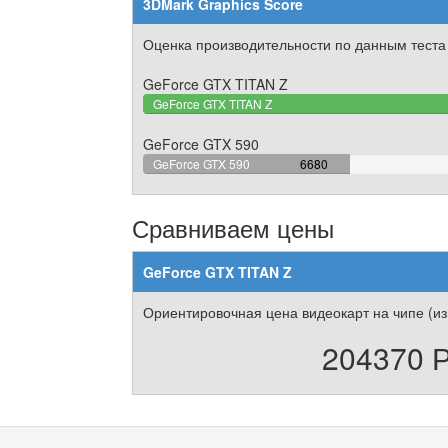
3DMark Graphics Score
Оценка производительности по данным теста
GeForce GTX TITAN Z
GeForce GTX TITAN Z
GeForce GTX 590
39.15592028136%
GeForce GTX 590
6680
Complete
Сравниваем цены
GeForce GTX TITAN Z
Ориентировочная цена видеокарт на чипе (из
204370 Р