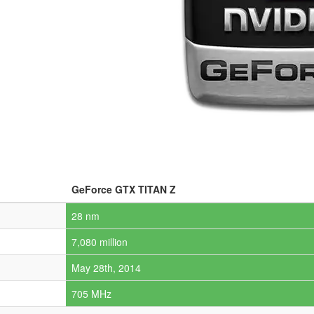
GeForce GTX TITAN Z
28 nm
7,080 million
May 28th, 2014
705 MHz