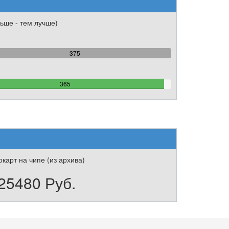
ьше - тем лучше)
100%
375
Complete
97.333333333333%
365
Complete
карт на чипе (из архива)
25480 Руб.