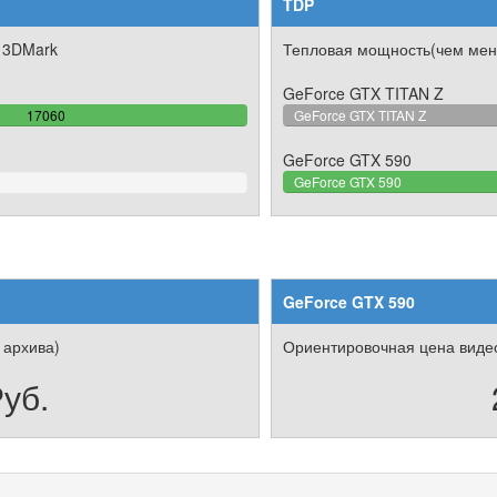
TDP
 3DMark
Тепловая мощность(чем мен
GeForce GTX TITAN Z
100%
17060
GeForce GTX TITAN Z
Complete
GeForce GTX 590
GeForce GTX 590
GeForce GTX 590
 архива)
Ориентировочная цена видео
уб.