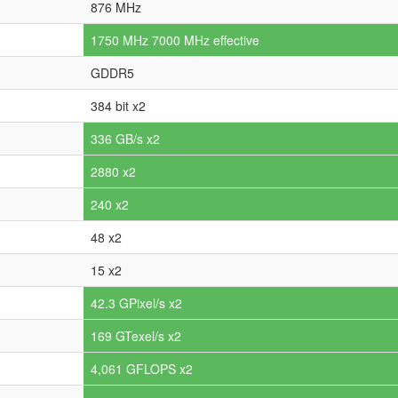
876 MHz
1750 MHz 7000 MHz effective
GDDR5
384 bit x2
336 GB/s x2
2880 x2
240 x2
48 x2
15 x2
42.3 GPixel/s x2
169 GTexel/s x2
4,061 GFLOPS x2