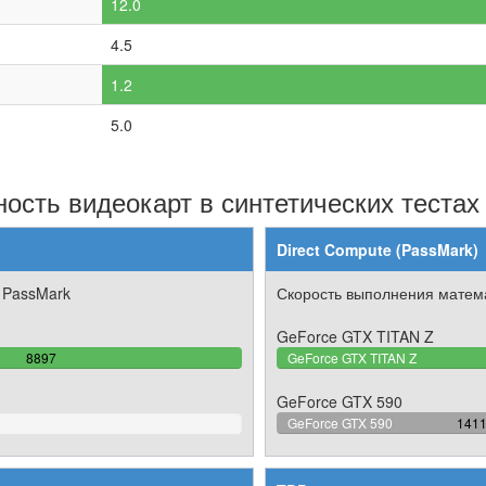
12.0
4.5
1.2
5.0
ость видеокарт в синтетических тестах
Direct Compute (PassMark)
 PassMark
Скорость выполнения матема
GeForce GTX TITAN Z
100%
8897
GeForce GTX TITAN Z
Complete
GeForce GTX 590
42.5
GeForce GTX 590
141
Comp