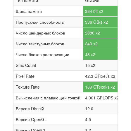
Тип памяти
GDDR5
Шина памяти
384 bit x2
Пропускная способность
336 GB/s x2
Число шейдерных блоков
2880 x2
Число текстурных блоков
240 x2
Число блоков растеризации
48 x2
Smx Count
15 x2
Pixel Rate
42.3 GPixel/s x2
Texture Rate
169 GTexel/s x2
Вычисления с плавающей точкой
4,061 GFLOPS x2
Версия DirectX
12.0
Версия OpenGL
4.5
Версия OpenCL
1.2