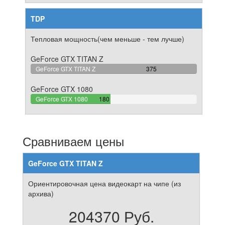
TDP
Тепловая мощность(чем меньше - тем лучше)
GeForce GTX TITAN Z
100%
GeForce GTX TITAN Z
375
Complete
GeForce GTX 1080
48%
GeForce GTX 1080
180
Complete
Сравниваем цены
GeForce GTX TITAN Z
Ориентировочная цена видеокарт на чипе (из
архива)
204370 Руб.