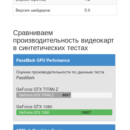
Версия шейдеров
5.0
Сравниваем
производительность видеокарт
в синтетических тестах
PassMark GPU Perfomance
Оценка производительности по данным теста
PassMark
GeForce GTX TITAN Z
57.006471455116%
GeForce GTX TITAN Z
8897
Complete
GeForce GTX 1080
100%
GeForce GTX 1080
15607
Complete