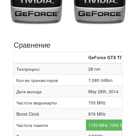
Сравнение
GeForce GTX TITAN Z
Техпроцесс
28 nm
Кол-во транзисторов
7,080 million
Дата выхода
May 28th, 2014
Частота видеокарты
705 MHz
Boost Clock
876 MHz
Частота памяти
1750 MHz 7000 MHz effe