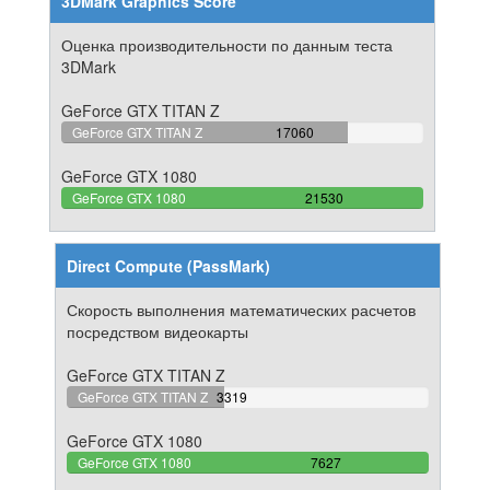
3DMark Graphics Score
Оценка производительности по данным теста
3DMark
GeForce GTX TITAN Z
79.238272178356%
GeForce GTX TITAN Z
17060
Complete
GeForce GTX 1080
100%
GeForce GTX 1080
21530
Complete
Direct Compute (PassMark)
Скорость выполнения математических расчетов
посредством видеокарты
GeForce GTX TITAN Z
43.516454700406%
GeForce GTX TITAN Z
3319
Complete
GeForce GTX 1080
100%
GeForce GTX 1080
7627
Complete