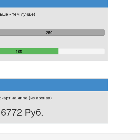
ьше - тем лучше)
100%
250
Complete
72%
180
Complete
карт на чипе (из архива)
6772 Руб.