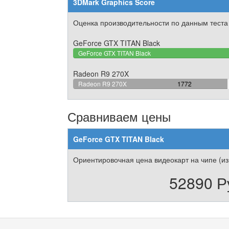
3DMark Graphics Score
Оценка производительности по данным теста
GeForce GTX TITAN Black
GeForce GTX TITAN Black
Radeon R9 270X
57.25363489499
Radeon R9 270X
1772
Complete
Сравниваем цены
GeForce GTX TITAN Black
Ориентировочная цена видеокарт на чипе (из
52890 Р