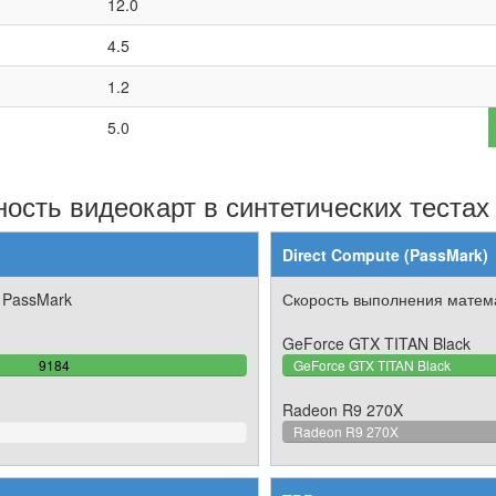
12.0
4.5
1.2
5.0
ость видеокарт в синтетических тестах
Direct Compute (PassMark)
 PassMark
Скорость выполнения матема
GeForce GTX TITAN Black
100%
9184
GeForce GTX TITAN Black
Complete
Radeon R9 270X
Radeon R9 270X