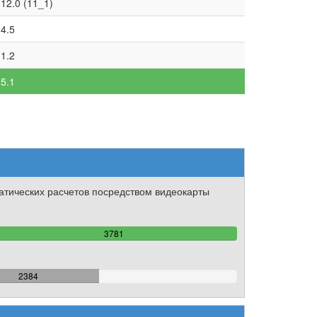
12.0 (11_1)
4.5
1.2
5.1
тических расчетов посредством видеокарты
100%
3781
Complete
63.052102618355%
2384
Complete