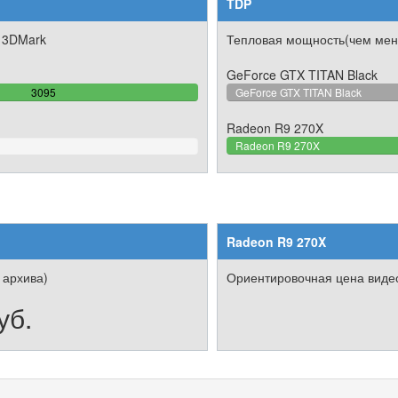
TDP
 3DMark
Тепловая мощность(чем мен
GeForce GTX TITAN Black
100%
3095
GeForce GTX TITAN Black
Complete
Radeon R9 270X
2%
Radeon R9 270X
Radeon R9 270X
 архива)
Ориентировочная цена видео
уб.