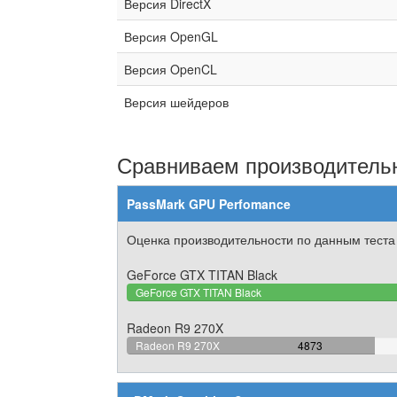
Версия DirectX
Версия OpenGL
Версия OpenCL
Версия шейдеров
Сравниваем производительн
PassMark GPU Perfomance
Оценка производительности по данным теста
GeForce GTX TITAN Black
GeForce GTX TITAN Black
Radeon R9 270X
53.059668989547%
Radeon R9 270X
4873
Complete