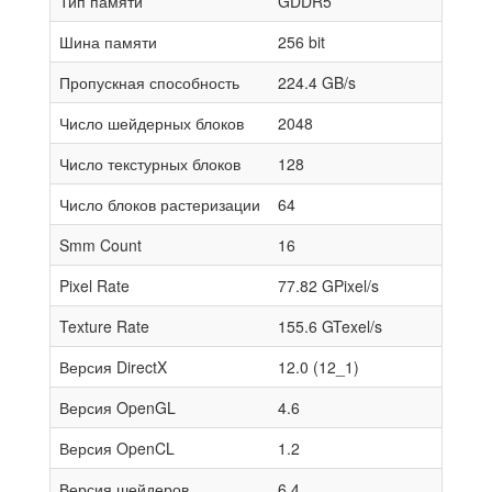
Тип памяти
GDDR5
Шина памяти
256 bit
Пропускная способность
224.4 GB/s
Число шейдерных блоков
2048
Число текстурных блоков
128
Число блоков растеризации
64
Smm Count
16
Pixel Rate
77.82 GPixel/s
Texture Rate
155.6 GTexel/s
Версия DirectX
12.0 (12_1)
Версия OpenGL
4.6
Версия OpenCL
1.2
Версия шейдеров
6.4