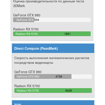
Оценка производительности по данным теста
3DMark
GeForce GTX 980
27.228525121556%
GeForce GTX
504
Complete
980
Radeon RX 5700
100%
Radeon RX 5700
1851
Complete
Direct Compute (PassMark)
Скорость выполнения математических расчетов
посредством видеокарты
GeForce GTX 980
73.747276688453%
GeForce GTX 980
4739
Complete
Radeon RX 5700
100%
Radeon RX 5700
6426
Complete