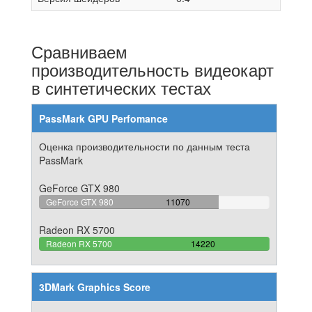
Сравниваем
производительность видеокарт
в синтетических тестах
PassMark GPU Perfomance
Оценка производительности по данным теста
PassMark
GeForce GTX 980
77.848101265823%
GeForce GTX 980
11070
Complete
Radeon RX 5700
100%
Radeon RX 5700
14220
Complete
3DMark Graphics Score