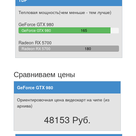
TDP
Тепловая мощность(чем меньше - тем лучше)
GeForce GTX 980
91.666666666667%
GeForce GTX 980
165
Complete
Radeon RX 5700
100%
Radeon RX 5700
180
Complete
Сравниваем цены
GeForce GTX 980
Ориентировочная цена видеокарт на чипе (из
архива)
48153 Руб.