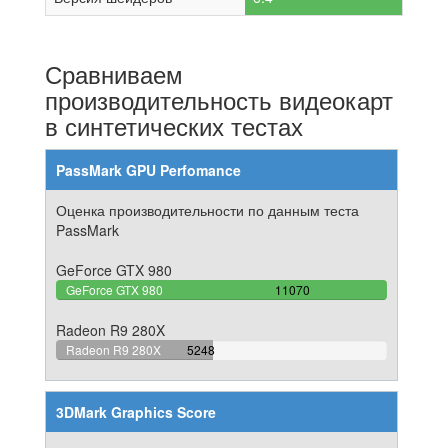
Сравниваем
производительность видеокарт
в синтетических тестах
PassMark GPU Perfomance
Оценка производительности по данным теста
PassMark
GeForce GTX 980
100%
GeForce GTX 980
11070
Complete
Radeon R9 280X
47.407407407407%
Radeon R9 280X
5248
Complete
3DMark Graphics Score