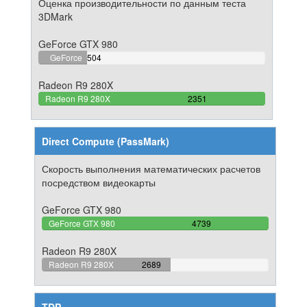
Оценка производительности по данным теста
3DMark
GeForce GTX 980
21.437686091025%
GeForce
504
Complete
GTX 980
Radeon R9 280X
100%
Radeon R9 280X
2351
Complete
Direct Compute (PassMark)
Скорость выполнения математических расчетов
посредством видеокарты
GeForce GTX 980
100%
GeForce GTX 980
4739
Complete
Radeon R9 280X
56.741928676936%
Radeon R9 280X
2689
Complete