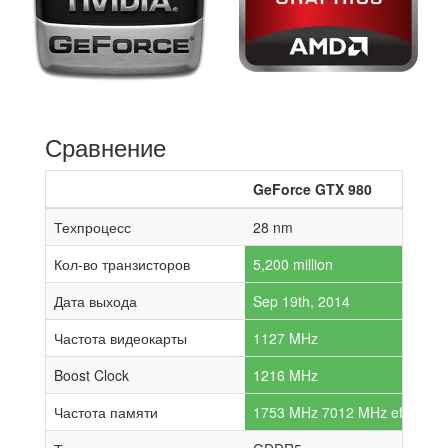
Сравнение
GeForce GTX 980
Техпроцесс
28 nm
Кол-во транзисторов
5,200 million
Дата выхода
Sep 19th, 2014
Частота видеокарты
1127 MHz
Boost Clock
1216 MHz
Частота памяти
1753 MHz 7012 MHz effective