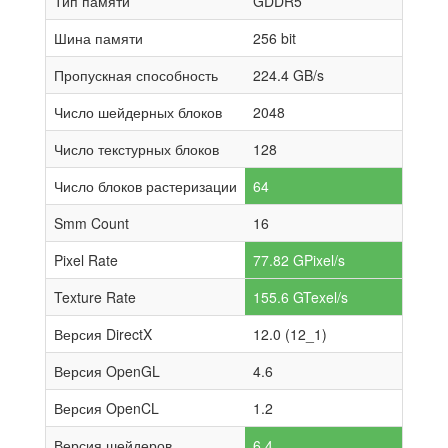
Тип памяти
GDDR5
Шина памяти
256 bit
Пропускная способность
224.4 GB/s
Число шейдерных блоков
2048
Число текстурных блоков
128
Число блоков растеризации
64
Smm Count
16
Pixel Rate
77.82 GPixel/s
Texture Rate
155.6 GTexel/s
Версия DirectX
12.0 (12_1)
Версия OpenGL
4.6
Версия OpenCL
1.2
Версия шейдеров
6.4