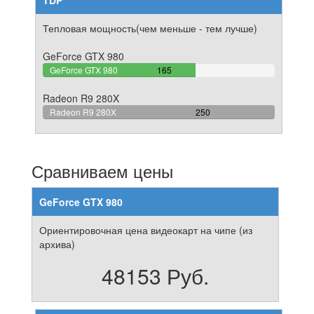
TDP
Тепловая мощность(чем меньше - тем лучше)
GeForce GTX 980
66%
GeForce GTX 980
165
Complete
Radeon R9 280X
100%
Radeon R9 280X
250
Complete
Сравниваем цены
GeForce GTX 980
Ориентировочная цена видеокарт на чипе (из
архива)
48153 Руб.