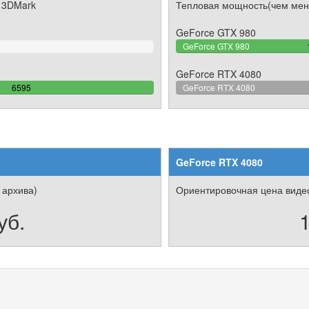
 3DMark
Тепловая мощность(чем мен
GeForce GTX 980
GeForce GTX 980
GeForce RTX 4080
100%
6595
GeForce RTX 4080
Complete
GeForce RTX 4080
 архива)
Ориентировочная цена видео
уб.