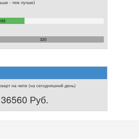
ьше - тем лучше)
51.5625%
165
Complete
100%
320
Complete
карт на чипе (на сегодняшний день)
136560 Руб.