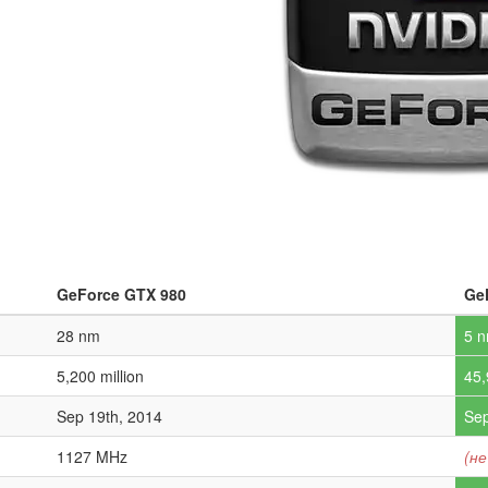
GeForce GTX 980
Ge
28 nm
5 
5,200 million
45,
Sep 19th, 2014
Sep
1127 MHz
(не