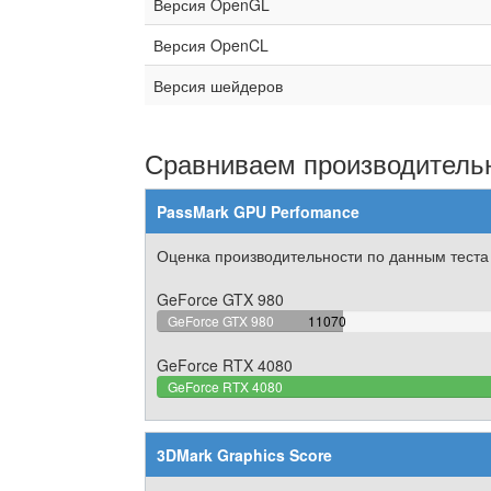
Версия OpenGL
Версия OpenCL
Версия шейдеров
Сравниваем производительн
PassMark GPU Perfomance
Оценка производительности по данным теста
GeForce GTX 980
32.130728818971%
GeForce GTX 980
11070
Complete
GeForce RTX 4080
GeForce RTX 4080
3DMark Graphics Score