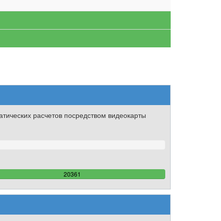
тических расчетов посредством видеокарты
6785%
100%
20361
Complete