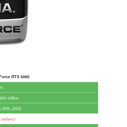
Force RTX 4080
nm
900 million
 20th, 2022
 задано)