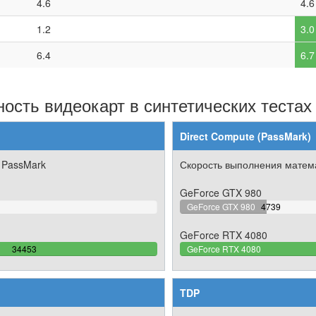
4.6
4.6
1.2
3.0
6.4
6.7
ость видеокарт в синтетических тестах
Direct Compute (PassMark)
 PassMark
Скорость выполнения матема
GeForce GTX 980
23.27488826
GeForce GTX 980
4739
Complete
GeForce RTX 4080
100%
34453
GeForce RTX 4080
Complete
TDP