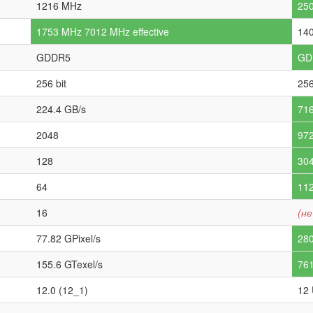
1216 MHz
25
1753 MHz 7012 MHz effective
140
GDDR5
GD
256 bit
256
224.4 GB/s
716
2048
97
128
30
64
11
16
(не
77.82 GPixel/s
280
155.6 GTexel/s
761
12.0 (12_1)
12 