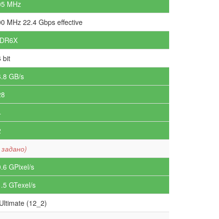
05 MHz
0 MHz 22.4 Gbps effective
DR6X
 bit
.8 GB/s
28
4
2
 задано)
.6 GPixel/s
.5 GTexel/s
Ultimate (12_2)