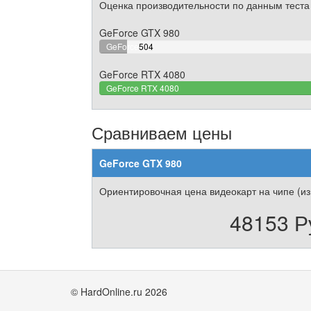
Оценка производительности по данным теста
GeForce GTX 980
7.642153146323%
GeForce
504
Complete
GTX 980
GeForce RTX 4080
GeForce RTX 4080
Сравниваем цены
GeForce GTX 980
Ориентировочная цена видеокарт на чипе (из
48153 Р
© HardOnline.ru 2026